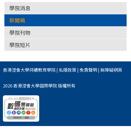
國
學院消息
際
新聞稿
學
學院刊物
院
學院短片
-
香
香港浸會大學
持續教育學院
|
私隱政策
|
免責聲明
|
無障礙網頁
港
浸
2026 香港浸會大學國際學院 版權所有
會
大
學