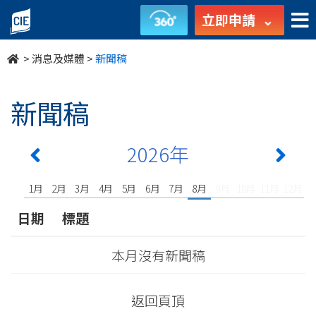
新
立即申請
聞
>
消息及媒體
>
新聞稿
稿
-
新聞稿
消
2026年
息
及
1月
2月
3月
4月
5月
6月
7月
8月
9月
10月
11月
12月
日期
標題
媒
體
本月沒有新聞稿
-
返回頁頂