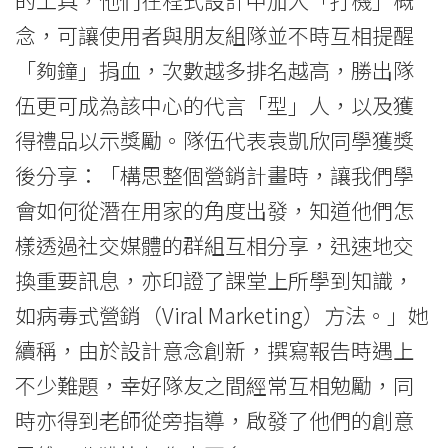
大
念，可讓使用者與朋友組隊並不時互相提醒
「夠鐘」捐血，次數越多排名越高，勝出隊
學
伍更可成為該中心的代言「型」人，以及獲
得禮品以示獎勵。隊伍代表袁凱欣同學獲獎
後分享：「構思整個營銷計畫時，讓我們學
會如何從潛在用家的角度出發，知道他們怎
樣透過社交媒體的群組互相分享，迅速地交
換重要訊息，亦印證了課堂上所學到知識，
如病毒式營銷（Viral Marketing）方法。」她
續稱，由於設計意念創新，撰寫報告時遇上
不少難題，幸好隊友之間經常互相勉勵，同
時亦得到老師從旁指導，啟發了他們的創意