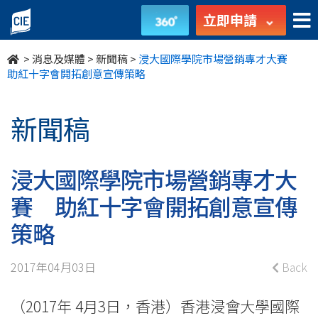
浸
立即申請
大
>
消息及媒體
>
新聞稿
>
浸大國際學院市場營銷專才大賽
國
助紅十字會開拓創意宣傳策略
際
新聞稿
學
院
浸大國際學院市場營銷專才大
市
賽 助紅十字會開拓創意宣傳
場
策略
營
2017年04月03日
Back
銷
（2017年 4月3日，香港）香港浸會大學國際