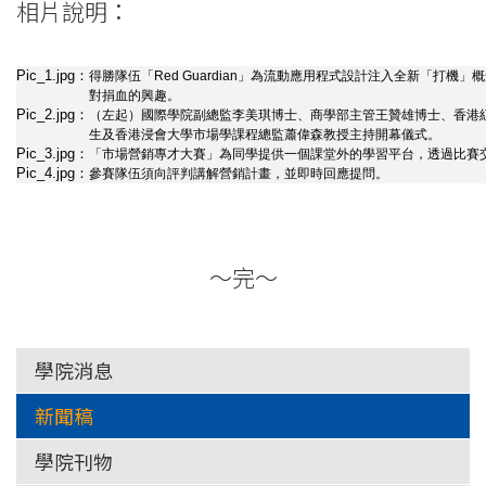
相片說明：
Pic_1.jpg：
得勝隊伍「Red Guardian」為流動應用程式設計注入全新「打
對捐血的興趣。
Pic_2.jpg：
（左起）國際學院副總監李美琪博士、商學部主管王贊雄博士、香港
生及香港浸會大學市場學課程總監蕭偉森教授主持開幕儀式。
Pic_3.jpg：
「市場營銷專才大賽」為同學提供一個課堂外的學習平台，透過比賽
Pic_4.jpg：
參賽隊伍須向評判講解營銷計畫，並即時回應提問。
～完～
學院消息
新聞稿
學院刊物