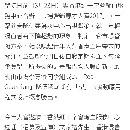
專
學院日前（3月23日）與香港紅十字會輸血服
才
務中心合辦「市場營銷專才大賽2017」，一
大
眾參賽隊伍要為該中心出謀獻策，就「年輕
捐血者有下降趨勢的現象」制定一套市場營
賽
銷方案，藉以喚起青年人對香港血庫需求的
助
關注，並鼓勵他們日後自發定期捐血。每隊
紅
參賽學生所提交的計畫報告均大膽創新，最
十
後由市場學專修同學組成的「Red
字
Guardian」隊伍憑嶄新有「型」的流動應用
程式設計概念勝出。
會
開
今年大會邀請了香港紅十字會輸血服務中心
拓
經理（招募及宣傳）文家裕先生、香港浸會