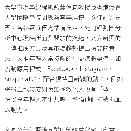
創
大學市場學課程總監蕭偉森教授及香港浸會
大學國際學院副總監李美琪博士擔任評判嘉
意
賓。各參賽隊伍均準備充足，先向評判團分
宣
析中心現時所面對問題的癥結，又對新興的
傳
宣傳推廣方式及其市場趨勢提出精闢的看
策
法，大推年輕人常接觸的社交媒體渠道，如
流動應用程式、Facebook、Instagram、
略
Snapchat等，配合獨特且新穎的點子，例如
-
將捐血包裝成如英雄拯救他人般有「型」，
學
藉以令年輕人產生共鳴，增強他們持續捐血
院
的動力。
消
文家裕先生盛讚同學的營銷意念極具創意，