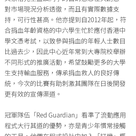
息
對市場現況分析透徹，而且有實際數據支
-
持，可行性甚高。他亦提到自2012年起，符
國
合捐血年齡資格的中六學生忙於應付香港中
際
學文憑考試，以致參與捐血的年輕人士數目
比過去少，因此中心近年常到大專院校舉辦
學
不同形式的推廣活動，希望鼓勵更多的大學
院
生支持輸血服務，傳承捐血救人的良好傳
-
統，今次的比賽有助刺激其團隊在日後開發
香
更有效的宣傳渠道。
港
冠軍隊伍「Red Guardian」看準了流動應用
浸
程式大行其道的優勢，亦是青少年慣常接觸
會
的工具，他們在程式設計中加入「打機」概