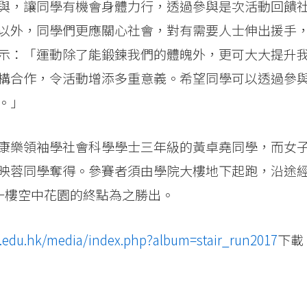
與，讓同學有機會身體力行，透過參與是次活動回饋
以外，同學們更應關心社會，對有需要人士伸出援手
示：「運動除了能鍛鍊我們的體魄外，更可大大提升
構合作，令活動增添多重意義。希望同學可以透過參
。」
康樂領袖學社會科學學士三年級的黃卓堯同學，而女
映蓉同學奪得。參賽者須由學院大樓地下起跑，沿途
一樓空中花園的終點為之勝出。
u.edu.hk/media/index.php?album=stair_run2017
下載