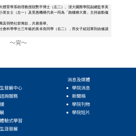
大體育學系助理教授段艷平博士（左二）、浸大國際學院副總監李美
小英女士（左一）及受惠機構代表一同為「跑樓梯大賽」主持啟動儀
裔及弱勢社群籌款，共襄善舉。
社會科學學士三年級的黃卓堯同學（右二），而女子組冠軍則由修讀
～完～
消息及媒體
生發展中心
學院消息
諮詢服務
新聞稿
援
學院刊物
展
學院短片
體驗式學習
生涯發展