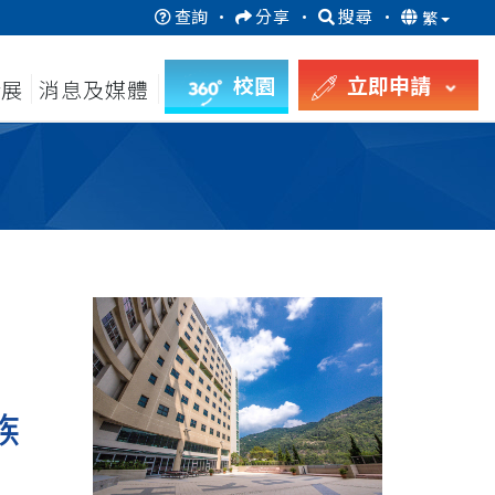
查詢
·
分享
·
搜尋
·
繁
校園
立即申請
發展
消息及媒體
族