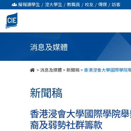
香
擬報讀學生
/
浸大學生
/
教職員
/
校友
/
傳媒
/
訪客
港
浸
會
消息及媒體
大
學
>
消息及媒體
>
新聞稿
>
香港浸會大學國際學院
國
新聞稿
際
學
香港浸會大學國際學院舉
院
裔及弱勢社群籌款