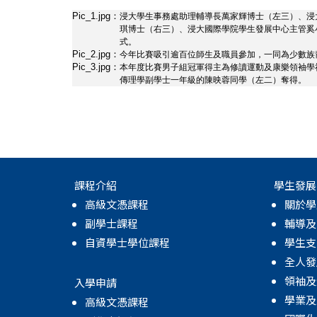
款
Pic_1.jpg：
浸大學生事務處助理輔導長萬家輝博士（左三）、浸
-
琪博士（右三）、浸大國際學院學生發展中心主管奚
式。
Pic_2.jpg：
今年比賽吸引逾百位師生及職員參加，一同為少數族
學
Pic_3.jpg：
本年度比賽男子組冠軍得主為修讀運動及康樂領袖學
傳理學副學士一年級的陳映蓉同學（左二）奪得。
院
消
息
-
課程介紹
學生發展
高級文憑課程
關於學
國
副學士課程
輔導及
際
自資學士學位課程
學生支
全人發
學
領袖及
入學申請
學業及
高級文憑課程
院