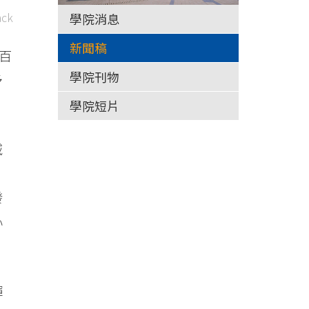
ck
學院消息
新聞稿
百
學院刊物
予
學院短片
減
、
發
心
輝