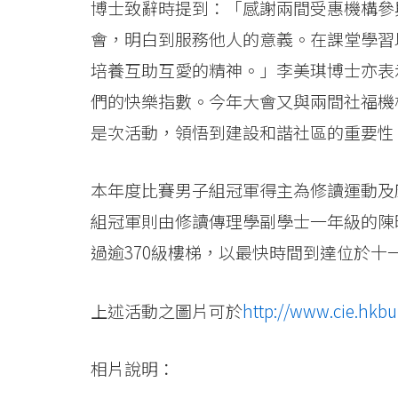
博士致辭時提到：「感謝兩間受惠機構參
少
會，明白到服務他人的意義。在課堂學習
數
培養互助互愛的精神。」李美琪博士亦表
族
們的快樂指數。今年大會又與兩間社福機
裔
是次活動，領悟到建設和諧社區的重要性
及
本年度比賽男子組冠軍得主為修讀運動及
弱
組冠軍則由修讀傳理學副學士一年級的陳
勢
過逾370級樓梯，以最快時間到達位於十
社
上述活動之圖片可於
http://www.cie.hkb
群
籌
相片說明：