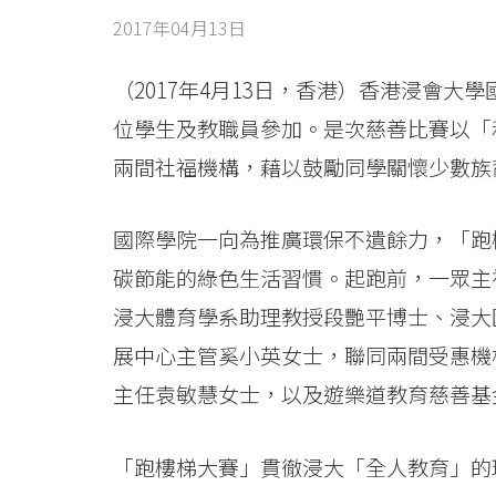
舉
2017年04月13日
辦
第
（2017年4月13日，香港）香港浸會
位學生及教職員參加。是次慈善比賽以「
五
兩間社福機構，藉以鼓勵同學關懷少數族
屆
「跑
國際學院一向為推廣環保不遺餘力，「跑
碳節能的綠色生活習慣。起跑前，一眾主
樓
浸大體育學系助理教授段艷平博士、浸大
梯
展中心主管奚小英女士，聯同兩間受惠機
大
主任袁敏慧女士，以及遊樂道教育慈善基
賽」
「跑樓梯大賽」貫徹浸大「全人教育」的
為