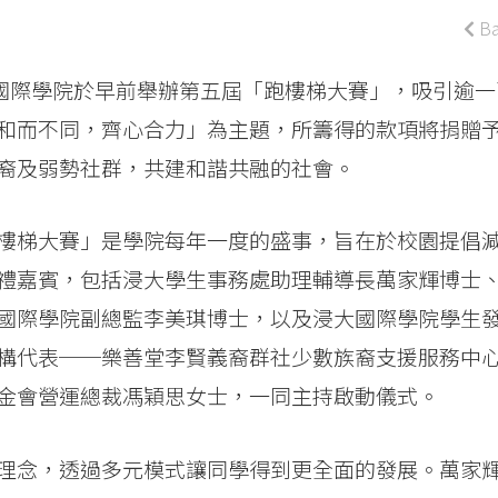
Ba
大學國際學院於早前舉辦第五屆「跑樓梯大賽」，吸引逾一
和而不同，齊心合力」為主題，所籌得的款項將捐贈
裔及弱勢社群，共建和諧共融的社會。
樓梯大賽」是學院每年一度的盛事，旨在於校園提倡
禮嘉賓，包括浸大學生事務處助理輔導長萬家輝博士
國際學院副總監李美琪博士，以及浸大國際學院學生
構代表──樂善堂李賢義裔群社少數族裔支援服務中
金會營運總裁馮穎思女士，一同主持啟動儀式。
理念，透過多元模式讓同學得到更全面的發展。萬家