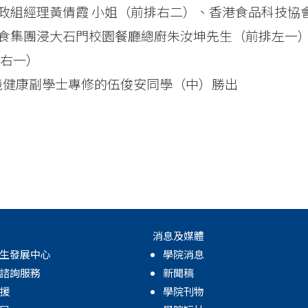
政組經理黃倩霞 小姐（前排右二）、香港食品科技協
食集團浸大石門校園餐廳總廚朱汝坤先生（前排左一
排右一）
及環境健康副學士專修的伍俊安同學（中）勝出
消息及媒體
生發展中心
學院消息
諮詢服務
新聞稿
援
學院刊物