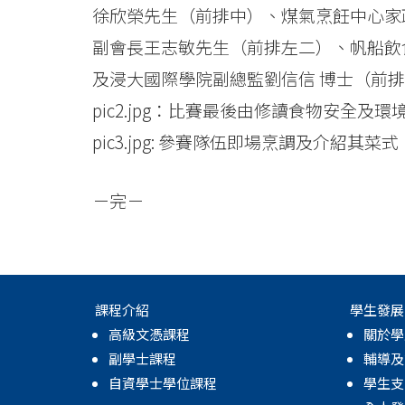
徐欣榮先生（前排中）、煤氣烹飪中心家
副會長王志敏先生（前排左二）、帆船飲
及浸大國際學院副總監劉信信 博士（前
pic2.jpg：比賽最後由修讀食物安全
pic3.jpg: 參賽隊伍即場烹調及介紹其菜式
－完－
課程介紹
學生發展
高級文憑課程
關於學
副學士課程
輔導及
自資學士學位課程
學生支