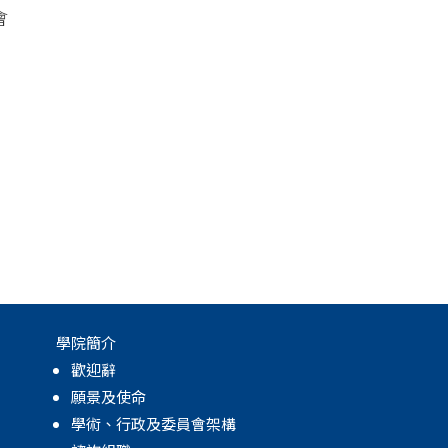
會
）
學院簡介
歡迎辭
願景及使命
學術、行政及委員會架構