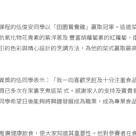
課程的伍俊安同學以「田園鴛鴦雞」贏取冠軍。這道
抗氧化物花青素的紫洋蔥及 豐富胡蘿蔔素的紅蘿蔔，
引的色彩與精心設計的烹調方法，為他的菜式贏取最
異獎的伍同學表示：「我一向喜歡烹飪及十分注重食
周已多次在家裏烹煮這菜 式。感謝家人的支持及寶貴
同學希望日後能夠將興趣發展成為職業，成為專業食
有助推廣健康飲食，使大家知道其重要性。他對參賽者在