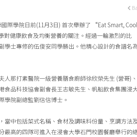
Ba
學院日前(11月3日) 首次舉辦了 “Eat Smart, Coo
升同學對健康飲食及均衡營養的關注。經過一輪激烈的比
副學士專修的伍俊安同學勝出。他精心設計的食譜名
人那打素醫院一級營養膳食廚師徐欣榮先生 (營哥)
港食品科技協會副會長王志敏先生、帆船飲食集團浸
際學院副總監劉信信博士。
，當中包括菜式名稱、食材及調味料份量、烹調方法
分最高的四隊可進入在浸會大學石門校園餐廳舉行的