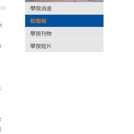
ck
學院消息
新聞稿
k
學院刊物
為
學院短片
、
大
及
總