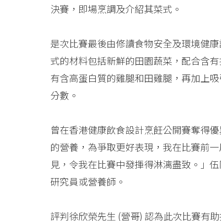
決賽，即場烹調及介紹其菜式。
比
賽
是次比賽最後由修讀食物安全及環境健康
-
式的材料包括新鮮的田園蔬菜，配合含有
學
有含高蛋白質的雞腿和田雞腿，再加上吸
院
分數。
消
曾在香港健康飲食設計烹飪公開賽奪得優
息
的營養，為爭取更好表現，我在比賽前一
-
見，令我在比賽中發揮得淋漓盡致。」伍
國
研究員或營養師。
際
評判徐欣榮先生 (營哥) 認為此次比賽