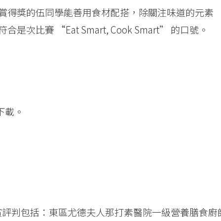
賞得獎的伍同學能善用食材配搭，除關注味道的元素
賽 “Eat Smart, Cook Smart” 的口號。
下載。
。嘉賓評判包括：東區尤德夫人那打素醫院一級營養膳食廚