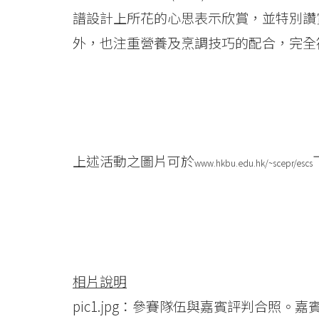
學
譜設計上所花的心思表示欣賞，並特別讚
院
外，也注重營養及烹調技巧的配合，完全符合是次比
-
香
港
浸
上述活動之圖片可於
www.hkbu.edu.hk/~scepr/escs
會
大
學
相片說明
pic1.jpg：參賽隊伍與嘉賓評判合照