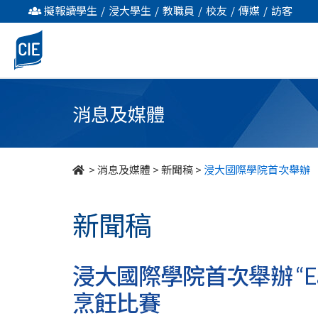
浸
擬報讀學生
/
浸大學生
/
教職員
/
校友
/
傳媒
/
訪客
大
國
際
消息及媒體
學
院
>
消息及媒體
>
新聞稿
>
浸大國際學院首次舉辦 “Ea
首
新聞稿
次
舉
浸大國際學院首次舉辦 “Eat S
辦
烹飪比賽