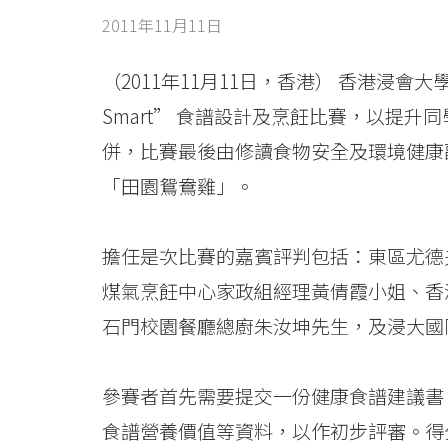
“Eat
2011年11月11日
Smart,
Cook
（2011年11月11日，香港） 香港浸會大學國際
Smart” 食譜設計及烹飪比賽，以提
Smart”
併，比賽最後由修讀食物安全及環境健康
食
「田園鴛鴦雞」。
譜
設
擔任是次比賽的嘉賓評判包括：東區尤德夫
煤氣烹飪中心家政組經理黃倩霞小姐、香
計
石門校園餐廳總廚朱汝坤先生，及浸大國
及
烹
參賽者首先需要提交一份健康食譜建議書
飪
食譜營養價值等資料，以作初步評審。得