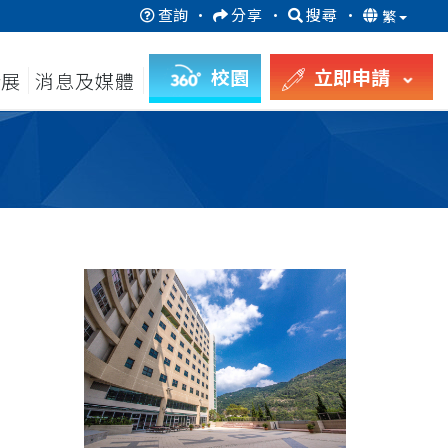
查詢
·
分享
·
搜尋
·
繁
校園
立即申請
發展
消息及媒體