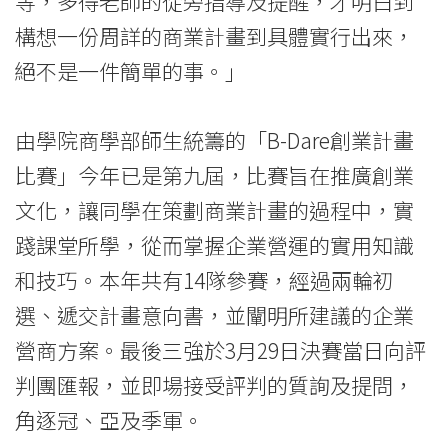
等，多得老師的從旁指導及提醒，才明白到
構想一份周詳的商業計畫到具體實行出來，
絕不是一件簡單的事。」
由學院商學部師生統籌的「B-Dare創業計畫
比賽」今年已是第九屆，比賽旨在推廣創業
文化，讓同學在策劃商業計畫的過程中，實
踐課堂所學，從而掌握企業營運的實用知識
和技巧。本年共有14隊參賽，經過兩輪初
選、遞交計畫意向書，並闡明所建議的企業
營商方案。最後三強於3月29日決賽當日向評
判團匯報，並即場接受評判的質詢及提問，
角逐冠、亞及季軍。