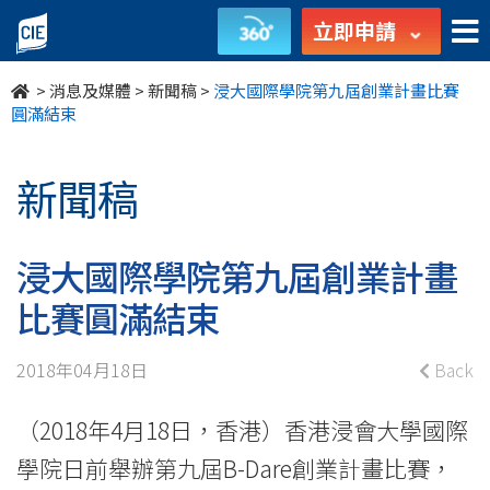
浸
立即申請
大
>
消息及媒體
>
新聞稿
>
浸大國際學院第九屆創業計畫比賽
國
圓滿結束
際
新聞稿
學
院
浸大國際學院第九屆創業計畫
第
比賽圓滿結束
九
2018年04月18日
Back
屆
（2018年4月18日，香港）香港浸會大學國際
創
學院日前舉辦第九屆B-Dare創業計畫比賽，