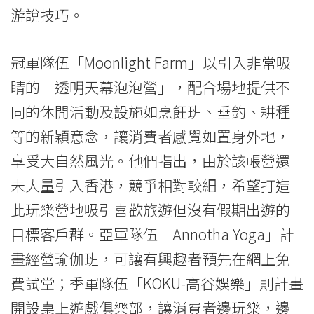
院
游說技巧。
消
冠軍隊伍「Moonlight Farm」以引入非常吸
息
睛的「透明天幕泡泡營」，配合場地提供不
-
同的休閒活動及設施如烹飪班、垂釣、耕種
國
等的新穎意念，讓消費者感覺如置身外地，
享受大自然風光。他們指出，由於該帳營還
際
未大量引入香港，競爭相對較細，希望打造
學
此玩樂營地吸引喜歡旅遊但沒有假期出遊的
院
目標客戶群。亞軍隊伍「Annotha Yoga」計
-
畫經營瑜伽班，可讓有興趣者預先在網上免
費試堂；季軍隊伍「KOKU-高谷娛樂」則計畫
香
開設桌上遊戲俱樂部，讓消費者邊玩樂，邊