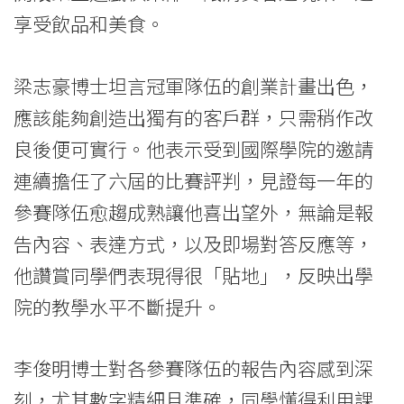
港
享受飲品和美食。
浸
會
梁志豪博士坦言冠軍隊伍的創業計畫出色，
應該能夠創造出獨有的客戶群，只需稍作改
大
良後便可實行。他表示受到國際學院的邀請
學
連續擔任了六屆的比賽評判，見證每一年的
參賽隊伍愈趨成熟讓他喜出望外，無論是報
告內容、表達方式，以及即場對答反應等，
他讚賞同學們表現得很「貼地」，反映出學
院的教學水平不斷提升。
李俊明博士對各參賽隊伍的報告內容感到深
刻，尤其數字精細且準確，同學懂得利用課