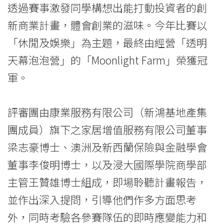
業
透過賽事激發同學構想出能打動投資者的創
計
新商業計畫，體會創業的滋味。今年比賽以
畫
「休閒及娛樂」為主題，最終由經營「透明
天幕泡泡營」的「Moonlight Farm」榮獲冠
比
軍。
賽
圓
評審團由康業服務有限公司（新鴻基地產集
滿
團成員）旗下之家居增值服務有限公司董事
梁志豪博士、澳洲及新西蘭保險與金融學會
結
董事李俊明博士，以及浸大國際學院商學部
束
主管王贊雄博士組成，即場聆聽計畫報告，
-
並作出深入提問，引導他們作多方面思考
學
外，同時考驗各參賽隊伍的即時應變能力和