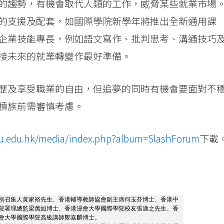
的趨勢，有機會取代人類的工作，威脅某些就業市場
的支援及配套，如國際學院新學年將推出全新通用課
企業技能專長，例如語文寫作、批判思考、溝通技巧
接未來的就業轉變作最好準備。
歷及享受職業的自由，但追夢的同時有機會要面對不
槓族前需審慎考慮。
bu.edu.hk/media/index.php?album=SlashForum
下載
別召集人黃家裕先生、香港輔導教師協會副主席何玉芬博士、香港中
院署理總監梁萬如博士、香港浸會大學國際學院校友張適之先生、香
會大學國際學院高級講師鄭嘉麟博士。