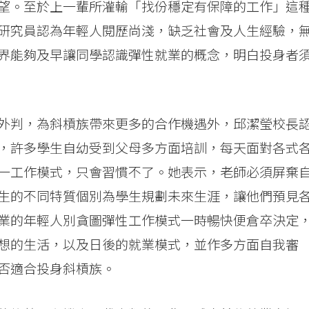
望。至於上一輩所灌輸「找份穩定有保障的工作」這
研究員認為年輕人閱歷尚淺，缺乏社會及人生經驗，
界能夠及早讓同學認識彈性就業的概念，明白投身者
外判，為斜槓族帶來更多的合作機遇外，邱潔瑩校長
，許多學生自幼受到父母多方面培訓，每天面對各式
一工作模式，只會習慣不了。她表示，老師必須屏棄
生的不同特質個別為學生規劃未來生涯，讓他們預見
業的年輕人別貪圖彈性工作模式一時暢快便倉卒決定
想的生活，以及日後的就業模式，並作多方面自我審
否適合投身斜槓族。