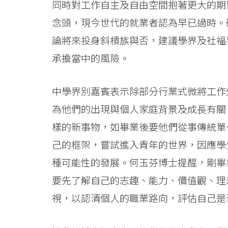
同時對工作自主及自由空間抱著更大的期
年
念頭，現今世代的就業者認為早已過時。
青
論將來投身斜槓族與否，建議學界及社福
人
承擔當中的風險。
理
中學界別嘉賓表示除部分行業式微將工作
想
為他們的出現與個人家庭背景及成長有關
事
樣的新事物，如畢業後要他們從事傳統單
業
己的框架，嘗試進入青年的世界，因應學
種可能性的發展。何玉芬博士提醒，剛畢
發
要先了解自己的志趣、能力、價值觀、理
展
視，以認清個人的職業路向，評估自己是
-