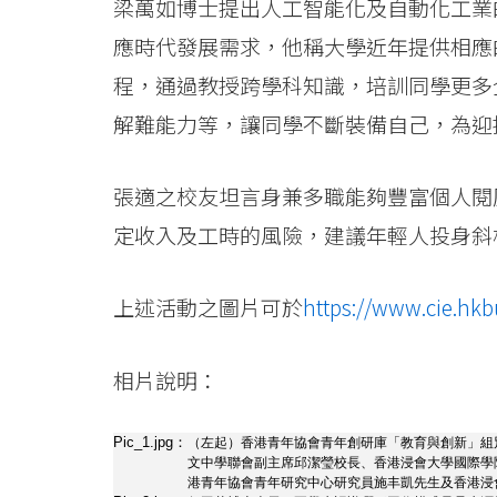
學
梁萬如博士提出人工智能化及自動化工業
應時代發展需求，他稱大學近年提供相應
院
程，通過教授跨學科知識，培訓同學更多
消
解難能力等，讓同學不斷裝備自己，為迎
息
-
張適之校友坦言身兼多職能夠豐富個人閱
定收入及工時的風險，建議年輕人投身斜
國
際
上述活動之圖片可於
https://www.cie.hk
學
相片說明：
院
-
Pic_1.jpg：
（左起）香港青年協會青年創研庫「教育與創新」組
文中學聯會副主席邱潔瑩校長、香港浸會大學國際學
香
港青年協會青年研究中心研究員施丰凱先生及香港浸