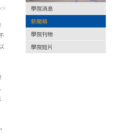
ck
學院消息
新聞稿
港
學院刊物
不
以
學院短片
港
人
先
，