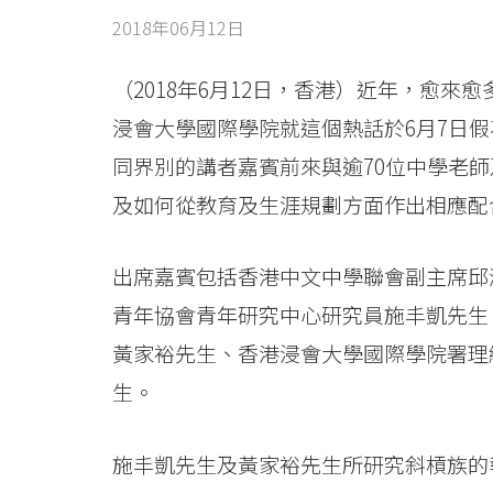
職
2018年06月12日
青
年
（2018年6月12日，香港）近年，愈來愈
浸會大學國際學院就這個熱話於6月7日假
新
同界別的講者嘉賓前來與逾70位中學老師
世
及如何從教育及生涯規劃方面作出相應配
代」
出席嘉賓包括香港中文中學聯會副主席邱
座
青年協會青年研究中心研究員施丰凱先生
談
黃家裕先生、香港浸會大學國際學院署理
會
生。
裝
施丰凱先生及黃家裕先生所研究斜槓族的報
備