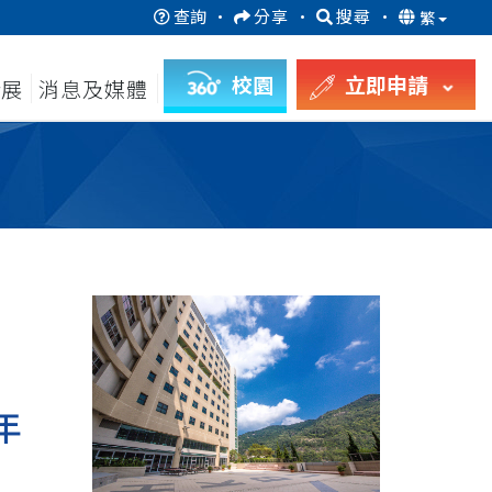
查詢
·
分享
·
搜尋
·
繁
校園
立即申請
發展
消息及媒體
年