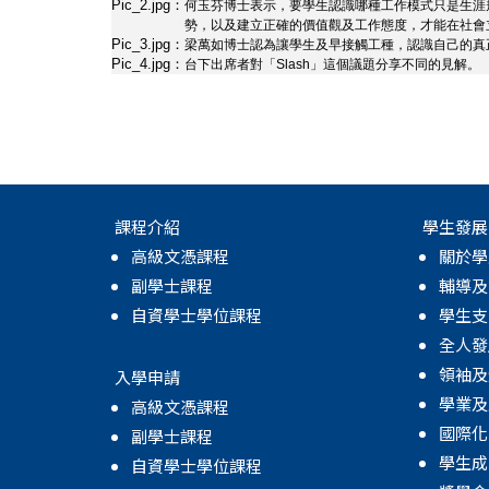
Pic_2.jpg：
何玉芬博士表示，要學生認識哪種工作模式只是生涯
港
勢，以及建立正確的價值觀及工作態度，才能在社會
Pic_3.jpg：
梁萬如博士認為讓學生及早接觸工種，認識自己的真
Pic_4.jpg：
台下出席者對「Slash」這個議題分享不同的見解。
浸
會
大
學
課程介紹
學生發展
高級文憑課程
關於學
副學士課程
輔導及
自資學士學位課程
學生支
全人發
領袖及
入學申請
學業及
高級文憑課程
國際化
副學士課程
學生成
自資學士學位課程