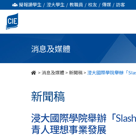
浸
擬報讀學生
/
浸大學生
/
教職員
/
校友
/
傳媒
/
訪客
大
國
際
消息及媒體
學
院
>
消息及媒體
>
新聞稿
>
浸大國際學院舉辦「Sl
舉
新聞稿
辦
「Slash
浸大國際學院舉辦「Sla
多
青人理想事業發展