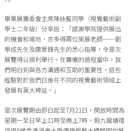
院
-
畢業展籌委會主席陳詠藍同學（視覺藝術副
香
學士二年級）分享說：「感謝學院提供展出
港
的機會和場地，亦多得兩位策展老師──劉
學成先生及唐景鋒先生的悉心指導，令是次
浸
展覽得以順利舉行。在籌備的過程當中，我
會
們明白到與各方溝通和互助的重要性，這些
大
經驗對於我們日後在不同的視覺藝術領域上
學
發展有莫大裨益。」
是次展覽期由即日起至7月21日，開放時間為
星期一至日早上11時至晚上7時，假九龍塘禧
福道5號香港浸會大學傳理視藝大樓顧明均展