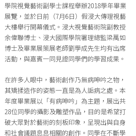
副
學院視覺藝術副學士課程舉辦2018學年畢業
學
展覽，並於日前（7月6日）假浸大傳理視藝
士
大樓舉行開幕儀式。浸大視覺藝術院副教授
余偉聯博士、浸大國際學院署理總監梁萬如
生
博士及畢業展策展老師劉學成先生均有出席
畢
活動，與嘉賓一同見證同學們的學習成果。
業
展
在許多人眼中，藝術創作乃無病呻吟之物，
覽
其矯揉造作的姿態一直是為人詬病之處。本
年度畢業展以「有病呻吟」為主題，展出共
2018──「有
28位同學的攝影及雕塑作品，目的是希望打
病
破大眾對於藝術的刻板印象，呈現出與自身
呻
和社會議題息息相關的創作。同學在不斷學