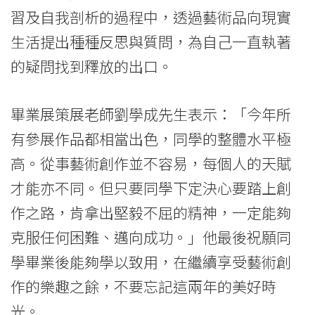
吟」
習及自我剖析的過程中，透過藝術品向現實
生活提出種種反思與質問，為自己一直執著
-
的疑問找到釋放的出口。
學
院
畢業展策展老師劉學成先生表示：「今年所
消
有參展作品都相當出色，同學的整體水平極
高。從事藝術創作並不容易，每個人的天賦
息
才能亦不同。但只要同學下定決心要踏上創
-
作之路，肯拿出堅毅不屈的精神，一定能夠
國
克服任何困難、邁向成功。」他最後祝願同
際
學畢業後能夠學以致用，在繼續享受藝術創
學
作的樂趣之餘，不要忘記這兩年的美好時
光。