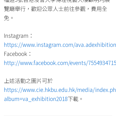
覽廰舉行，歡迎公眾人士前往參觀，費用全
免。
Instagram：
https://www.instagram.com/ava.adexhibitio
Facebook：
http://www.facebook.com/events/755493471
上述活動之圖片可於
https://www.cie.hkbu.edu.hk/media/index.p
album=va_exhibition2018
下載。