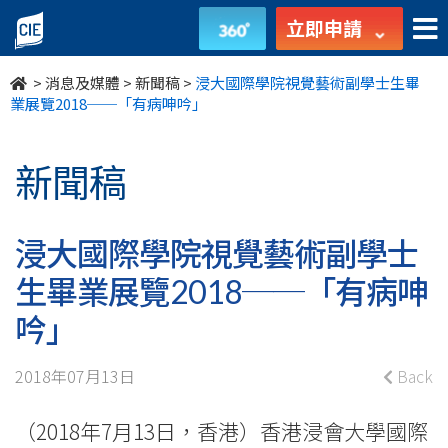
浸
立即申請
大
>
消息及媒體
>
新聞稿
>
浸大國際學院視覺藝術副學士生畢
國
業展覽2018──「有病呻吟」
際
新聞稿
學
院
浸大國際學院視覺藝術副學士
視
生畢業展覽2018──「有病呻
覺
吟」
藝
2018年07月13日
Back
術
（2018年7月13日，香港）香港浸會大學國際