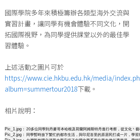
國際學院多年來積極籌辦各類型海外交流與
實習計畫，讓同學有機會體驗不同文化，開
拓國際視野，為同學提供課堂以外的最佳學
習體驗。
上述活動之圖片可於
https://www.cie.hkbu.edu.hk/media/index.p
album=summertour2018
下載。
相片說明：
Pic_1.jpg：
20多位同學到丹麥哥本哈根及荷蘭阿姆斯特丹進行考察，從文化丶
Pic_2.jpg：
同學暫時放下繁忙的都市生活，與印尼峇里的原居民打成一片，學習