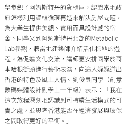
荷
學參觀了阿姆斯特丹的貨櫃屋，認識當地政
府怎樣利用貨櫃循環再造來解決房屋問題，
蘭
為大學生提供美觀、實用而具設計感的宿
及
舍。同學又到阿姆斯特丹北部的Metabolic
印
Lab參觀，聽當地建築師介紹活化棕地的過
尼
程。為促進文化交流，講師更安排同學於哥
本哈根街頭進行藝術表演，向途人娓娓道出
等
香港的特色及風土人情。劉俊良同學（創意
地
數碼媒體設計副學士一年級）表示：「我在
增
這次旅程深刻地認識到可持續生活模式的可
益
貴之處，並思考香港能否在經濟發展與環保
學
之間取得更好的平衡。」