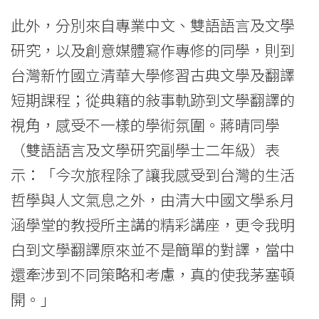
學
此外，分別來自專業中文、雙語語言及文學
研究，以及創意媒體寫作專修的同學，則到
院
台灣新竹國立清華大學修習古典文學及翻譯
-
短期課程；從典籍的敍事軌跡到文學翻譯的
香
視角，感受不一樣的學術氛圍。蔣晴同學
港
（雙語語言及文學研究副學士二年級）表
浸
示：「今次旅程除了讓我感受到台灣的生活
哲學與人文氣息之外，由清大中國文學系月
會
涵學堂的教授所主講的精彩講座，更令我明
大
白到文學翻譯原來並不是簡單的對譯，當中
學
還牽涉到不同策略和考慮，真的使我茅塞頓
開。」