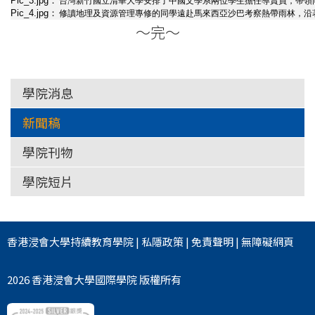
Pic_3.jpg：
台灣新竹國立清華大學安排了中國文學系兩位學生擔任導賞員，帶領
Pic_4.jpg：
修讀地理及資源管理專修的同學遠赴馬來西亞沙巴考察熱帶雨林，沿
～完～
學院消息
新聞稿
學院刊物
學院短片
香港浸會大學
持續教育學院
|
私隱政策
|
免責聲明
|
無障礙網頁
2026 香港浸會大學國際學院 版權所有