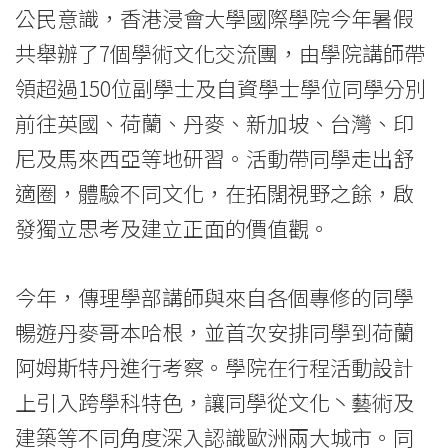
生
公民意識，香港浸會大學國際學院今年暑假
參
共舉辦了7個學術文化交流團，由學院講師帶
與
領超過150位副學士及自資學士學位同學分別
前往英國、荷蘭、丹麥、新加坡、台灣、印
海
尼及馬來西亞等地研習。活動帶同學走出舒
外
適圈，體驗不同文化，在拓闊視野之餘，啟
文
發獨立思考及建立正面的價值觀。
化
交
今年，傳理學部講師與來自各個專修的同學
暢遊丹麥哥本哈根，並首次安排同學到荷蘭
流
阿姆斯特丹進行考察。學院在行程活動設計
走
上引入跨學科特色，讓同學從文化丶藝術及
訪
建築等不同角度深入認識歐洲兩大城市。同