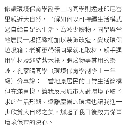
習
修讀環境保育學副學士的同學則遠赴印尼峇
體
里親近大自然，了解如何以可持續生活模式
驗
過自給自足的生活。為減少廢物，同學與當
-
地居民一起把鐵桶加以裝飾改造，變成環保
垃圾箱；老師更帶領同學就地取材，親手運
學
用竹材及繩結紮木筏，體驗物盡其用的樂
院
趣。孔家晴同學（環境保育學副學士一年
消
級）分享說：「當地原居民的日常生活簡樸
息
但充滿喜悅，讓我反思城市人對環境予取予
求的生活形態。遠離塵囂的環境也讓我進一
-
步欣賞大自然之美，燃起了我日後致力從事
國
環境保育的決心。」
際