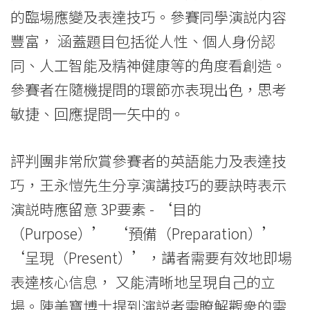
升
的臨場應變及表達技巧。參賽同學演説内容
豐富， 涵蓋題目包括從人性、個人身份認
中
同、人工智能及精神健康等的角度看創造。
學
參賽者在隨機提問的環節亦表現出色，思考
生
敏捷、回應提問一矢中的。
公
評判團非常欣賞參賽者的英語能力及表達技
開
巧，王永愷先生分享演講技巧的要訣時表示
演
演説時應留意 3P要素 - ‘目的
講
（Purpose）’ ‘預備（Preparation）’
技
‘呈現（Present）’，講者需要有效地即場
巧
表達核心信息， 又能清晰地呈現自己的立
場。陳美寶博士提到演説者需瞭解觀衆的需