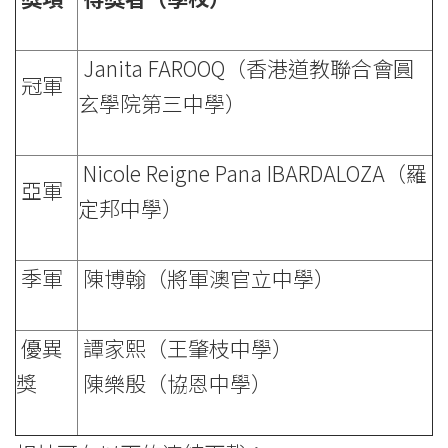
香
Janita FAROOQ（香港道教聯合會圓
港
冠軍
玄學院第三中學）
浸
會
Nicole Reigne Pana IBARDALOZA（羅
亞軍
大
定邦中學）
學
季軍
陳博翰（將軍澳官立中學）
優異
譚家熙（王肇枝中學）
獎
陳樂殷（協恩中學）