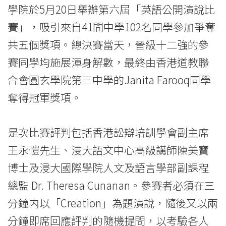
演
學院於5月20日舉辦第六屆「英語公開演說比
說
賽」，吸引來自41間中學102名同學參加爭奪
比
共五個獎項。總決賽當天，晉級十二強的參
賽同學均施展渾身解數，最終由香港道教聯
賽
合會圓玄學院第三中學的Janita Farooq同學
2021」
奪得冠軍獎項。
以
「創
是次比賽評判包括香港訟辯培訓學會副主席
造」
王永愷先生、浸大語文中心高級講師陳美寶
博士及浸大國際學院人文及語言學部副課程
為
總監 Dr. Theresa Cunanan。參賽者必須在三
題，
分鐘内以「Creation」為題演說，隨後又以兩
提
分鐘即席回應評判的隨機提問，以考驗各人