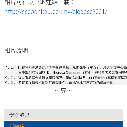
相片可在以下的連結下載：
http://scepr.hkbu.edu.hk/cieepsc2021/
。
相片說明：
Pic 1:
比賽評判香港訟辯培訓學會副主席王永愷先生（左五）、浸大語文中心高
言學部副課程總監 Dr. Theresa Cunanan （右七）與得獎者及參賽同
Pic 2：
香港道教聯合會圓玄學院第三中學的Janita Farooq同學最終奪得冠軍獎
Pic 3：
參賽者在隨機提問環節表現出色，能迅速地回應評判的即場提問。
～完～
學院消息
新聞稿