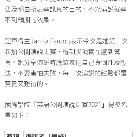
-
要及明白所表達訊息的目的，不然演説就達
學
不到預期的效果。
院
消
冠軍得主Janita Farooq表示今次是她第一次
參加公開演説比賽，得到獎項實在感到驚
息
喜。她分享演説時應該表達自己真個性及想
-
法，不要害怕失敗，每一次演説的經驗都是
國
寶貴又難得的。
際
國際學院「英語公開演說比賽2021」得獎名
學
單如下：
院
-
獎項
得獎者（學校）