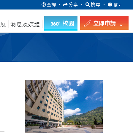
查詢
·
分享
·
搜尋
·
繁
校園
立即申請
發展
消息及媒體
月