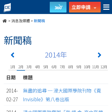
undefined
立即申請
>
消息及媒體
>
新聞稿
新聞稿
2014年
1月
2月
3月
4月
5月
6月
7月
8月
9月
10月
11月
12月
日期
標題
2014-
無盡的追尋 ─ 浸大國際學院刊物《覔
02-27
Invisible》第八卷出版