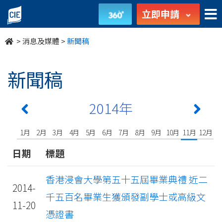
undefined
立即申請
>
消息及媒體
>
新聞稿
新聞稿
2014年
1月
2月
3月
4月
5月
6月
7月
8月
9月
10月
11月
12月
日期
標題
香港浸會大學第五十五屆畢業典禮 近二
2014-
千五百名畢業生獲頒發副學士或高級文
11-20
憑證書