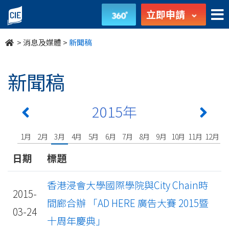
undefined
立即申請
>
消息及媒體
>
新聞稿
新聞稿
2015年
1月
2月
3月
4月
5月
6月
7月
8月
9月
10月
11月
12月
日期
標題
香港浸會大學國際學院與City Chain時
2015-
間廊合辦 「AD HERE 廣告大賽 2015暨
03-24
十周年慶典」