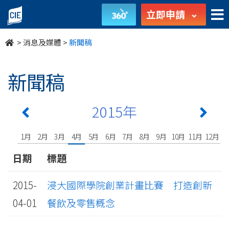
undefined
立即申請
>
消息及媒體
>
新聞稿
新聞稿
2015年
1月
2月
3月
4月
5月
6月
7月
8月
9月
10月
11月
12月
日期
標題
2015-
浸大國際學院創業計畫比賽 打造創新
04-01
餐飲及零售概念