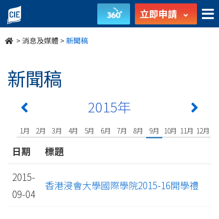
undefined
立即申請
>
消息及媒體
>
新聞稿
新聞稿
2015年
1月
2月
3月
4月
5月
6月
7月
8月
9月
10月
11月
12月
日期
標題
2015-
香港浸會大學國際學院2015-16開學禮
09-04