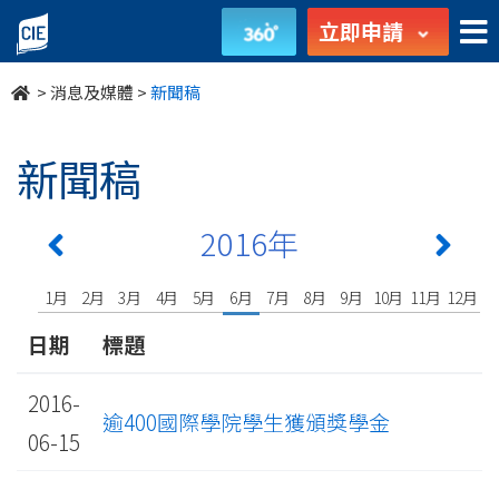
undefined
立即申請
>
消息及媒體
>
新聞稿
新聞稿
2016年
1月
2月
3月
4月
5月
6月
7月
8月
9月
10月
11月
12月
日期
標題
2016-
逾400國際學院學生獲頒獎學金
06-15