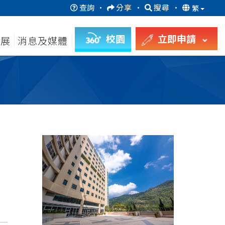
查詢
·
分享
·
搜尋
·
繁
校園
立即申請
發展
消息及媒體
月