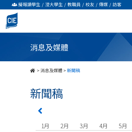
undefined
擬報讀學生
/
浸大學生
/
教職員
/
校友
/
傳媒
/
訪客
消息及媒體
>
消息及媒體
>
新聞稿
新聞稿
1月
2月
3月
4月
5月