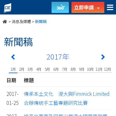
undefined
立即申請
>
消息及媒體
>
新聞稿
新聞稿
2017年
1月
2月
3月
4月
5月
6月
7月
8月
9月
10月
11月
12月
日期
標題
2017-
傳承本土文化 浸大與Fimmick Limited
01-25
合辦傳統手工藝專題研究比賽