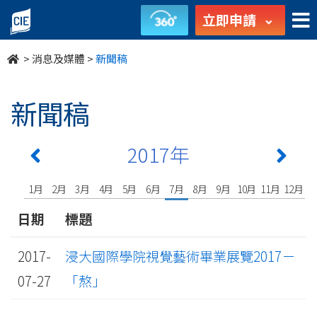
undefined
立即申請
>
消息及媒體
>
新聞稿
新聞稿
2017年
1月
2月
3月
4月
5月
6月
7月
8月
9月
10月
11月
12月
日期
標題
2017-
浸大國際學院視覺藝術畢業展覽2017－
07-27
「熬」