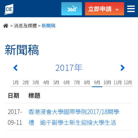
undefined
立即申請
>
消息及媒體
>
新聞稿
新聞稿
2017年
1月
2月
3月
4月
5月
6月
7月
8月
9月
10月
11月
12月
日期
標題
2017-
香港浸會大學國際學院2017/18開學
09-11
禮 逾千副學士新生迎接大學生活