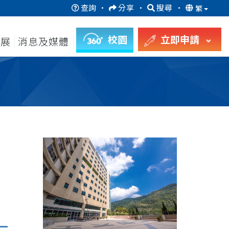
查詢
·
分享
·
搜尋
·
繁
校園
立即申請
發展
消息及媒體
月