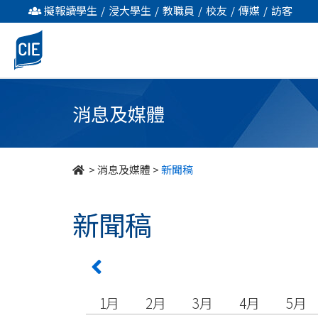
undefined
擬報讀學生
/
浸大學生
/
教職員
/
校友
/
傳媒
/
訪客
消息及媒體
>
消息及媒體
>
新聞稿
新聞稿
1月
2月
3月
4月
5月