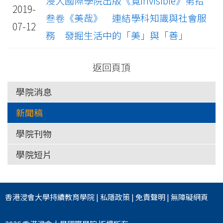
浸大國際學院出版《覔Invisible》第拾
2019-
叁卷《美哉》 連結學科知識與社會服
07-12
務 發掘生活中的「美」與「善」
返回頁頂
學院消息
新聞稿
學院刊物
學院短片
香港浸會大學
持續教育學院
|
私隱政策
|
免責聲明
|
無障礙網頁