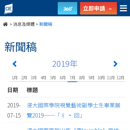
undefined
立即申請
>
消息及媒體
>
新聞稿
新聞稿
2019年
1月
2月
3月
4月
5月
6月
7月
8月
9月
10月
11月
12月
日期
標題
2019-
浸大國際學院視覺藝術副學士生畢業展
07-15
覽2019──「彳 · 回」