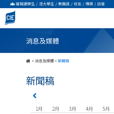
undefined
擬報讀學生
/
浸大學生
/
教職員
/
校友
/
傳媒
/
訪客
消息及媒體
>
消息及媒體
>
新聞稿
新聞稿
1月
2月
3月
4月
5月