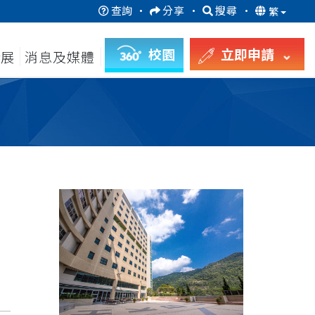
查詢
·
分享
·
搜尋
·
繁
校園
立即申請
發展
消息及媒體
月