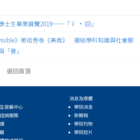
士生畢業展覽2019──「彳 · 回」
isible》第拾叁卷《美哉》 連結學科知識與社會服
與「善」
返回頁頂
消息及媒體
生發展中心
學院消息
諮詢服務
新聞稿
援
學院刊物
展
學院短片