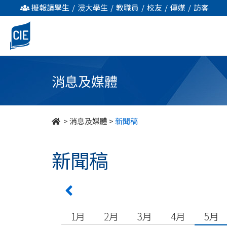
undefined
擬報讀學生
/
浸大學生
/
教職員
/
校友
/
傳媒
/
訪客
消息及媒體
>
消息及媒體
>
新聞稿
新聞稿
1月
2月
3月
4月
5月