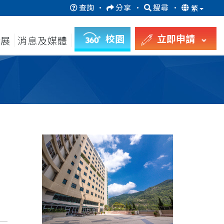
查詢
·
分享
·
搜尋
·
繁
校園
立即申請
發展
消息及媒體
月