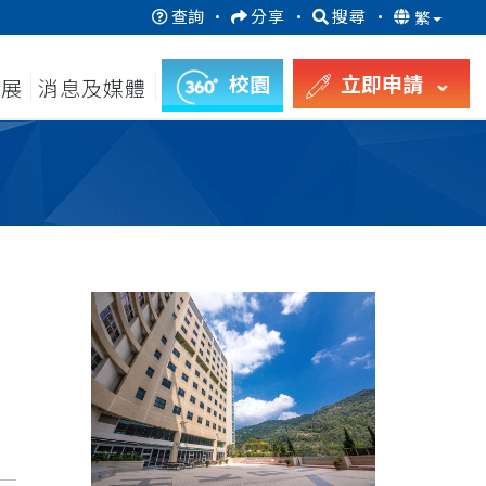
查詢
·
分享
·
搜尋
·
繁
校園
立即申請
發展
消息及媒體
月