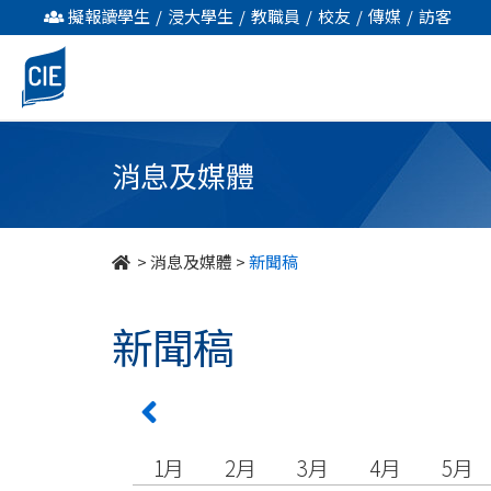
undefined
擬報讀學生
/
浸大學生
/
教職員
/
校友
/
傳媒
/
訪客
消息及媒體
>
消息及媒體
>
新聞稿
新聞稿
1月
2月
3月
4月
5月