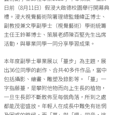
副
日前（8月11日）假浸大啟德校園舉行開幕典
學
禮。浸大視覺藝術院署理總監鍾緯正博士、
士
副教授兼文學副學士（視覺藝術）學術統籌
畢
主任王鈴蓁博士、策展老師陳百堅先生出席
業
活動，與畢業同學一同分享學習成果。
展
本年度副學士畢業展以「蔓步」為主題，展
2023
出36位同學的創作、合共40多件作品，當中
—
包括攝影、繪畫、雕塑及錄影等。「蔓」一
蔓
字指藤蔓，是攀附他物而向上生長的植物，
一旦生長即不斷散佈至每個角落，所到之處
步
都能茂密盛放。年輕人在成長中難免有迷惘
-
及困惑的時候，而「蔓」與「慢」同音，這