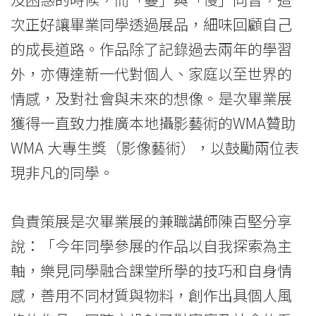
學
次正好讓畢業同學透過展品，細味回顧自己
院
的成長道路。作品除了記錄過去兩年的學習
外，亦傳達新一代對個人、家庭以至世界的
消
情感，及對社會與未來的想像。是次畢業展
息
獲得一直致力推廣本地攝影藝術的WMA贊助
-
WMA 大專生獎（影像藝術），以鼓勵兩位表
國
現非凡的同學。
際
負責策展是次畢業展的兼職講師陳百堅分享
學
說：「今年同學參展的作品以自我探索為主
院
軸，樂見同學融合課堂所學的技巧和自身情
-
感，善用不同材質與物料，創作出具個人風