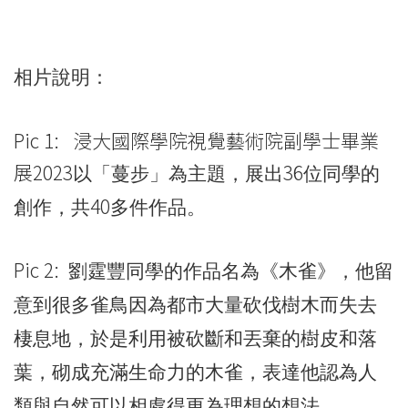
相片說明：
Pic 1: 浸大國際學院視覺藝術院副學士畢業
展2023
36
以「蔓步」為主題，展出
位同學的
40
創作，共
多件作品。
Pic 2:
劉霆豐同學的作品名為《木雀》，他留
意到很多雀鳥因為都市大量砍伐樹木而失去
棲息地，於是利用被砍斷和丟棄的樹皮和落
葉，砌成充滿生命力的木雀，表達他認為人
類與自然可以相處得更為理想的想法。