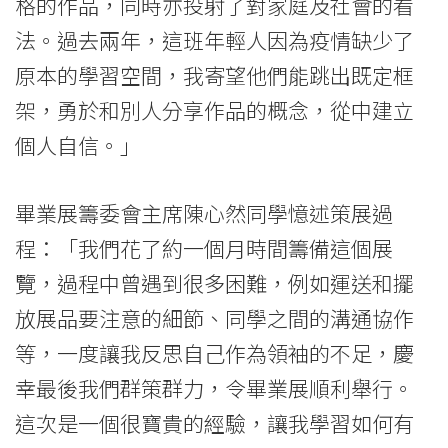
香
格的作品，同時亦投射了對家庭及社會的看
法。過去兩年，這班年輕人因為疫情缺少了
港
原本的學習空間，我寄望他們能跳出既定框
浸
架，勇於和別人分享作品的概念，從中建立
會
個人自信。」
大
畢業展籌委會主席陳心然同學憶述策展過
學
程：「我們花了約一個月時間籌備這個展
覽，過程中曾遇到很多困難，例如運送和擺
放展品要注意的細節、同學之間的溝通協作
等，一度讓我反思自己作為領袖的不足，慶
幸最後我們群策群力，令畢業展順利舉行。
這次是一個很寶貴的經驗，讓我學習如何有