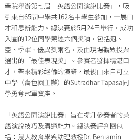
公
學院舉辦第七屆「英語公開演說比賽」，吸
開
引來自65間中學共162名中學生參加，一展口
演
才和思辨能力。總決賽於5月24日舉行，成功
入圍的12位同學競逐六個獎項，包括冠、
說
亞、季軍、優異獎兩名，及由現場觀眾投票
比
選出的「最佳表現獎」。參賽者發揮精湛口
賽」
才，帶來精彩絕倫的演辭，最後由來自可立
參
中學（嗇色園主辦）的Sutradhar Tapasa同
賽
學勇奪冠軍寶座。
者
「英語公開演說比賽」旨在提升參賽者的英
展
語演說技巧及溝通能力。總決賽評判團包
現
括：浸大教育學系助理教授Dr. Benjamin