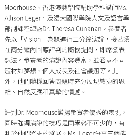
精
Moorhouse、香港演藝學院輔助學科講師Ms.
Allison Leger，及浸大國際學院人文及語言學
彩
部副課程總監Dr. Theresa Cunanan。參賽者
演
先以「Vision」為題進行三分鐘演說，接著須
說
在兩分鐘內回應評判的隨機提問，即席發表
技
想法。參賽者的演說內容豐富，並涵蓋不同
題材如夢想、個人成長及社會議題等。此
巧
外，他們隨機回答問題時充分展現敏捷的思
-
維、自然反應和真摯的情感。
學
院
評判Dr. Moorhouse讚揚參賽者優秀的表現，
消
同時強調演說的技巧是同學必不可少的，有
利於他們將來的發展。Ms. Leger分享三個能