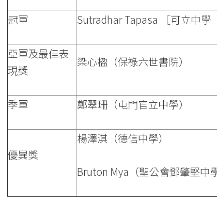
冠軍
Sutradhar Tapasa ［可
亞軍及最佳表
梁心楹（保祿六世書院）
現獎
季軍
鄭翠珊（屯門官立中學）
楊澤淇（德信中學）
優異獎
Bruton Mya（聖公會鄧肇堅中