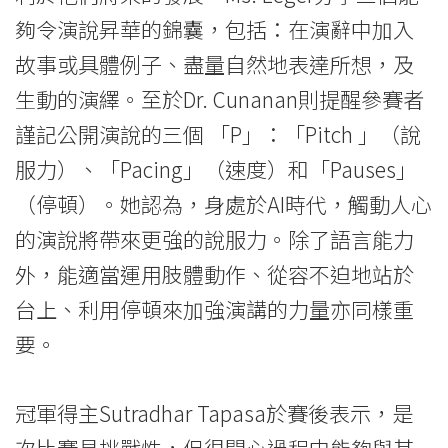
息
夠令演說昇華的錦囊，包括：在演辭中加入
-
故事或具體例子、盡量自然地表達所想，及
國
生動的演繹。至於Dr. Cunanan則提醒參賽者
際
謹記公開演說的三個 「P」：「Pitch 」（說
服力）、「Pacing」（速度）和「Pauses」
學
（停頓）。她認為，身處於AI時代，觸動人心
院
的演說將帶來更強的說服力。除了語言能力
-
外，能適當運用肢體動作、從容不迫地站於
香
台上、利用停頓來加強演講的力量亦同樣重
要。
港
浸
冠軍得主Sutradhar Tapasa於賽後表示，是
會
次比賽具挑戰性，但很開心過程中能夠與其