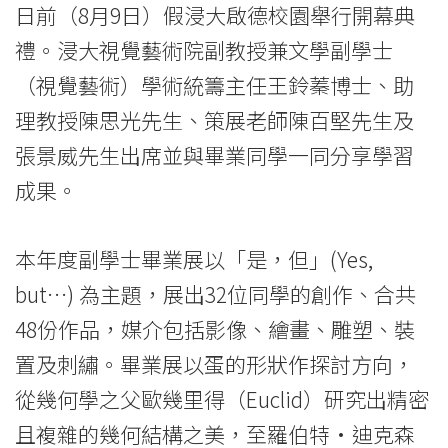
副
日前（8月9日）假浸大啟德校園舉行開幕典
學
禮。浸大視覺藝術院副教授兼文學副學士
士
（視覺藝術）學術統籌主任王鈴蓁博士、助
理教授陳思光先生、策展老師陳百堅先生及
畢
張景威先生出席並與畢業同學一同分享學習
業
成果。
展
2024
本年度副學士畢業展以「是，但」(Yes,
but…) 為主題，展出32位同學的創作、合共
—
48份作品，媒介包括影像、繪畫、雕塑、裝
「是，
置及刺繡。畢業展以蛋的形狀作探討方向，
但」
從幾何學之父歐幾里得（Euclid）研究出精密
-
且複雜的幾何結構之美，至羅伯特·迪克森