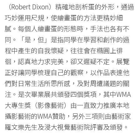
學
（Robert Dixon）精確地剖析蛋的外形，通過
巧妙運用尺規，使繪畫蛋的方法更精妙細
院
膩。每個人繪畫蛋的形態時，手法也各有不
消
同。「是，但」是指同學在學習和創作的過
息
程中產生的自我懷疑，往往會在橢圓上徘
-
徊，認真地力求完美，卻又遲疑不定。展覽
正好讓同學梳理自己的觀察，以作品表達他
國
們對日常生活所思所感，及對周遭議題的關
際
注。是次畢業展共頒發四個獎項，其中WMA
學
大專生獎（影像藝術）由一直致力推廣本地
院
攝影藝術的WMA贊助，另外三項則由藝術家
羅文樂先生及浸大視覺藝術院評審及頒發。
-