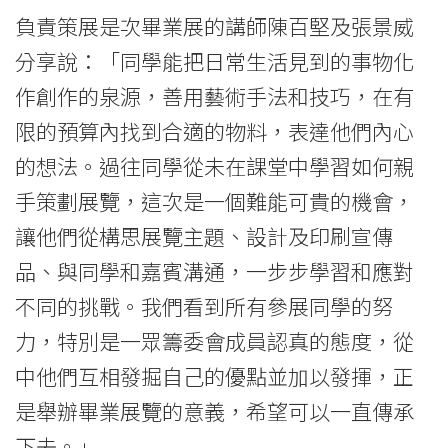
香
負責策展是次畢業展的講師陳百堅及張景威
港
分享說：「同學能把日常生活見到的事物化
浸
作創作的泉源，善用藝術手法和技巧，在有
會
限的預算內找到合適的物料，表達他們內心
的想法。過往同學從未在課堂中學習如何親
大
手策劃展覽，這次是一個難能可貴的機會，
學
讓他們從構思展覽主題、設計及印刷宣傳
品、與同學和嘉賓溝通，一步步學習和應對
不同的挑戰。我們看到所有參展同學的努
力，特別是一眾籌委會成員認真的態度，從
中他們互相發掘自己的優點並加以發揮，正
是舉辦畢業展覽的意義，希望可以一直傳承
下去。」