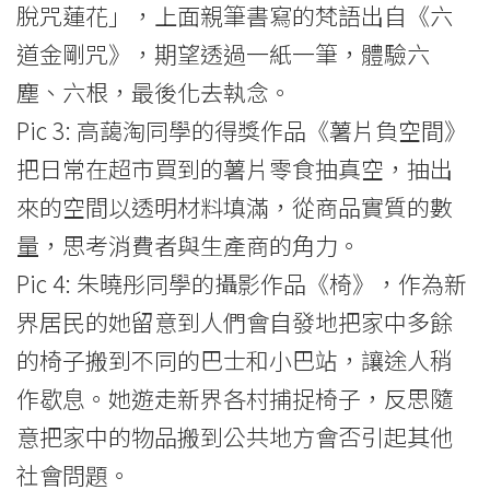
脫咒蓮花」，上面親筆書寫的梵語出自《六
道金剛咒》，期望透過一紙一筆，體驗六
塵、六根，最後化去執念。
Pic 3: 高藹淘同學的得獎作品《薯片負空間》
把日常在超市買到的薯片零食抽真空，抽出
來的空間以透明材料填滿，從商品實質的數
量，思考消費者與生產商的角力。
Pic 4: 朱曉彤同學的攝影作品《椅》，作為新
界居民的她留意到人們會自發地把家中多餘
的椅子搬到不同的巴士和小巴站，讓途人稍
作歇息。她遊走新界各村捕捉椅子，反思隨
意把家中的物品搬到公共地方會否引起其他
社會問題。