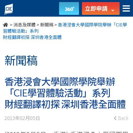
香
立即申請
港
>
消息及媒體
>
新聞稿
>
香港浸會大學國際學院舉辦「CIE學
浸
習體驗活動」系列
財經翻譯初探 深圳香港全面體
會
大
新聞稿
學
香港浸會大學國際學院舉辦
國
「CIE學習體驗活動」系列
際
財經翻譯初探 深圳香港全面體
學
院
2013年02月05日
Back