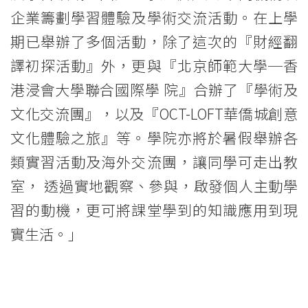
企業籌劃學習體驗及學術交流活動。在上學
際
期已舉辦了多個活動，除了這次的『財經翻
學
譯初探活動』外，更與『北京師範大學─香
院
港浸會大學聯合國際學 院』合辦了『學術及
-
文化交流團』，以及『OCT-LOFT華僑城創意
香
文化體驗之旅』等。學院亦將於暑假舉辦各
類實習活動及海外交流團，讓同學可走出教
港
室， 透過實地觀察、參與，啟發個人主動學
浸
習的動機，更可將課堂學到的知識應用到現
會
實生活。」
大
學