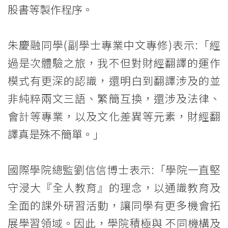
港
股書等製作程序。
全
面
朱慶融同學(副學士專業中文專修)表示:「經
過是次體驗之旅，我不但對財經翻譯的運作
體
模式有更深的認識，還明白到翻譯涉及的並
-
非純粹兩文三語、繁簡互換，還涉及法律、
學
會計等專業，以及文化差異等元素，財經翻
院
譯真是殊不簡單。」
消
國際學院總監劉信信博士表示:「學院一直堅
息
守浸大『全人教育』的理念，以通識教育及
-
全面的課外硏習活動，讓同學有更多機會拓
國
展學習領域。因此，學院積極與 不同機構及