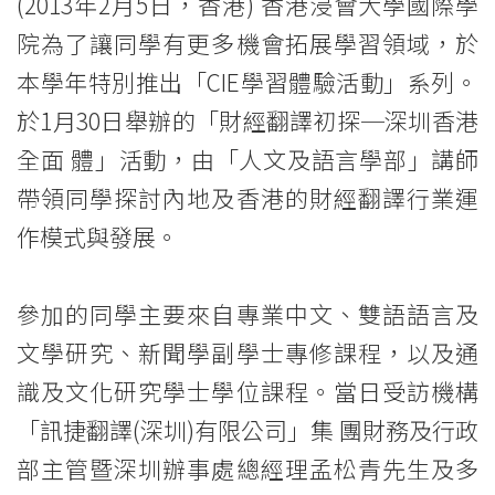
舉
(2013年2月5日，香港) 香港浸會大學國際學
辦
院為了讓同學有更多機會拓展學習領域，於
本學年特別推出「CIE學習體驗活動」系列。
「CIE
於1月30日舉辦的「財經翻譯初探─深圳香港
學
全面 體」活動，由「人文及語言學部」講師
習
帶領同學探討內地及香港的財經翻譯行業運
體
作模式與發展。
驗
參加的同學主要來自專業中文、雙語語言及
活
文學研究、新聞學副學士專修課程，以及通
動」
識及文化研究學士學位課程。當日受訪機構
系
「訊捷翻譯(深圳)有限公司」集 團財務及行政
部主管暨深圳辦事處總經理孟松青先生及多
列