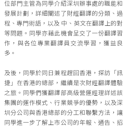
位部門主管為同學介紹深圳辦事處的職能和
<br/>
發展計劃，詳細闡述了財經翻譯的分類、過
財
程、專門術語，以及 中、英文在翻譯上的對
經
等問題。同學亦藉此機會呈交了一份翻譯習
翻
作，與各位專業翻譯員交流學習，獲益良
多。
譯
初
及後，同學於同日兼程趕回香港，探訪「訊
探
捷」在香港的總部，繼續是次財經翻譯體驗
深
之旅。同學們獲翻譯部高級營運經理詳述該
集團的運作模式、行業競爭的優勢，以及深
圳
圳分公司與香港總部的分工和聯繫方法，讓
香
同學進一步了解上市公司的年報、通告、招