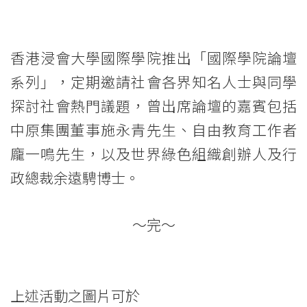
香
港
香港浸會大學國際學院推出「國際學院論壇
浸
系列」，定期邀請社會各界知名人士與同學
探討社會熱門議題，曾出席論壇的嘉賓包括
會
中原集團董事施永青先生、自由教育工作者
大
龐一鳴先生，以及世界綠色組織創辦人及行
學
政總裁余遠騁博士。
～完～
上述活動之圖片可於