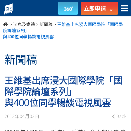
王
立即申請
維
>
消息及媒體
>
新聞稿
>
王維基出席浸大國際學院「國際學
基
院論壇系列」
與400位同學暢談電視風雲
出
席
新聞稿
浸
王維基出席浸大國際學院「國
大
際學院論壇系列」
國
與400位同學暢談電視風雲
際
學
2013年04月03日
Back