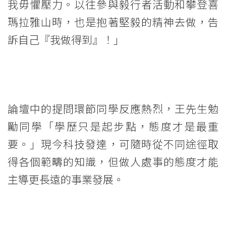
我毋懼壓力。以往參與毅行者活動和攀登喜
400
瑪拉雅山時，也是抱著堅毅的精神去做，告
位
訴自己『我做得到』！」
同
學
暢
論壇中的提問環節同學反應熱烈，王先生勉
談
勵同學「學歷只是起步點，態度才是最重
電
要。」現今科技發達，可隨時從不同途徑取
得各個範疇的知識，但做人處事的態度才能
視
主導更長遠的事業發展。
風
雲