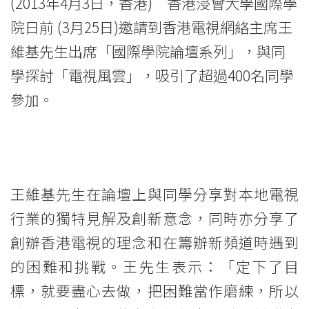
院
(2013年4月3日，香港) 香港浸會大學國際學
「國
院日前 (3月25日)邀請到香港電視網絡主席王
維基先生出席「國際學院論壇系列」，與同
際
學探討「電視風雲」，吸引了超過400名同學
學
參加。
院
論
壇
王維基先生在論壇上與同學分享對本地電視
系
行業的獨特見解及創新意念，同時亦分享了
列」
創辦香港電視的理念和在籌辦新頻道時遇到
<br/>
的困難和挑戰。王先生表示：「定下了目
標，就要盡心去做，把困難當作磨練，所以
與