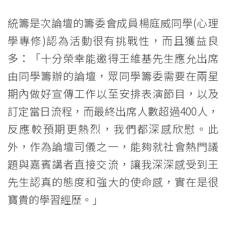
-
統籌是次論壇的籌委會成員楊庭威同學(心理
學
學專修)認為活動很有挑戰性，而且獲益良
院
多：「十分榮幸能邀得王維基先生應允出席
消
由同學籌辦的論壇，眾同學籌委需要在兩星
息
期內做好宣傳工作以至安排表演節目，以及
-
訂定當日流程，而最終出席人數超過400人，
反應較預期更熱烈，我們都深感欣慰。此
國
外，作為論壇司儀之一，能夠就社會熱門議
際
題與嘉賓講者直接交流，讓我深深感受到王
學
先生認真的態度和強大的使命感，實在是很
院
寶貴的學習經歷。」
-