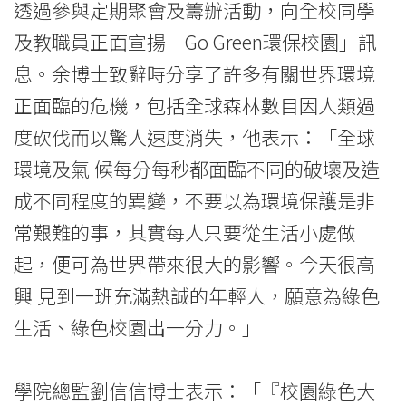
透過參與定期聚會及籌辦活動，向全校同學
首
及教職員正面宣揚「Go Green環保校園」訊
項
息。余博士致辭時分享了許多有關世界環境
活
正面臨的危機，包括全球森林數目因人類過
動
度砍伐而以驚人速度消失，他表示：「全球
環境及氣 候每分每秒都面臨不同的破壞及造
為
成不同程度的異變，不要以為環境保護是非
綠
常艱難的事，其實每人只要從生活小處做
化
起，便可為世界帶來很大的影響。今天很高
校
興 見到一班充滿熱誠的年輕人，願意為綠色
生活、綠色校園出一分力。」
園
植
學院總監劉信信博士表示：「『校園綠色大