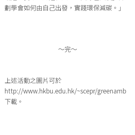
劃學會如何由自己出發，實踐環保減碳。」
院
-
香
港
～完～
浸
會
上述活動之圖片可於
大
http://www.hkbu.edu.hk/~scepr/greenamb
學
下載。