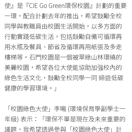
樹
使』是『CIE Go Green環保校園』計劃的重要
日
一環，配合計劃去年的推出，希望鼓勵全校
-
同學與教職員由校園生活開始，以多方面的
行動實踐低碳生活，包括鼓勵自備可循環再
學
用水瓶及餐具、節省及循環再用紙張及多走
院
樓梯等。石門校園是一個被翠綠山林環繞的
消
美麗校園，希望各位大使能協助加強校內的
息
綠色生活文化，鼓勵全校同學一同 締造低碳
健康的學習環境。」
-
國
「校園綠色大使」李暘 (環境保育學副學士一
際
年級) 表示：「環保不單是現在及未來重要的
學
議題，我希望透過參與「校園綠色大使」計