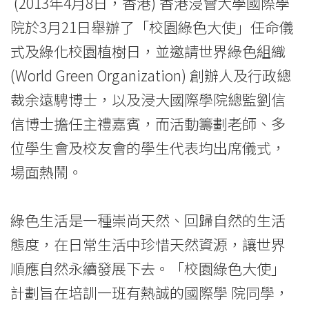
成
(2013年4月8日，香港) 香港浸會大學國際學
立
院於3月21日舉辦了「校園綠色大使」任命儀
式及綠化校園植樹日，並邀請世界綠色組織
「校
(World Green Organization) 創辦人及行政總
園
裁余遠騁博士，以及浸大國際學院總監劉信
綠
信博士擔任主禮嘉賓，而活動籌劃老師、多
色
位學生會及校友會的學生代表均出席儀式，
場面熱鬧。
大
使」
綠色生活是一種崇尚天然、回歸自然的生活
計
態度，在日常生活中珍惜天然資源，讓世界
劃
順應自然永續發展下去。「校園綠色大使」
計劃旨在培訓一班有熱誠的國際學 院同學，
<br/>