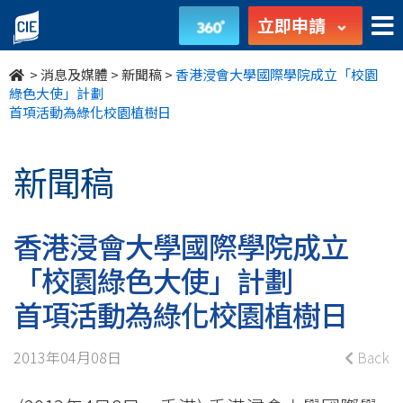
香
立即申請
港
>
消息及媒體
>
新聞稿
>
香港浸會大學國際學院成立「校園
浸
綠色大使」計劃
首項活動為綠化校園植樹日
會
大
新聞稿
學
香港浸會大學國際學院成立
國
「校園綠色大使」計劃
際
首項活動為綠化校園植樹日
學
院
2013年04月08日
Back