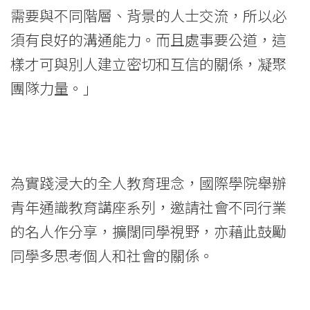
識
需要與不同階層、背景的人士交流，所以必
須有良好的溝通能力。而且處事要公道，這
教
樣才可與別人建立密切和互信的關係，凝聚
育
團隊力量。」
座
談
會
為實踐浸大的全人教育理念，國際學院舉辦
-
青年通識教育講座系列，邀請社會不同行業
學
的名人作分享，擴闊同學視野，亦藉此鼓勵
院
同學多思考個人和社會的關係。
消