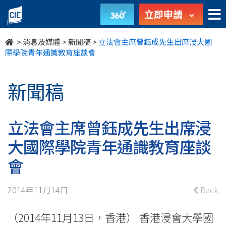
立
立即申請
法
>
消息及媒體
>
新聞稿
>
立法會主席曾鈺成先生出席浸大國
會
際學院青年通識教育座談會
主
新聞稿
席
曾
立法會主席曾鈺成先生出席浸
鈺
大國際學院青年通識教育座談
成
會
先
2014年11月14日
Back
生
（2014年11月13日，香港） 香港浸會大學國