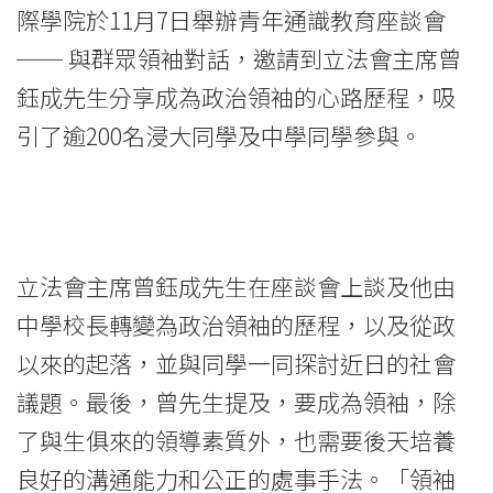
出
際學院於11月7日舉辦青年通識教育座談會
席
── 與群眾領袖對話，邀請到立法會主席曾
浸
鈺成先生分享成為政治領袖的心路歷程，吸
引了逾200名浸大同學及中學同學參與。
大
國
際
學
立法會主席曾鈺成先生在座談會上談及他由
中學校長轉變為政治領袖的歷程，以及從政
院
以來的起落，並與同學一同探討近日的社會
青
議題。最後，曾先生提及，要成為領袖，除
年
了與生俱來的領導素質外，也需要後天培養
通
良好的溝通能力和公正的處事手法。「領袖