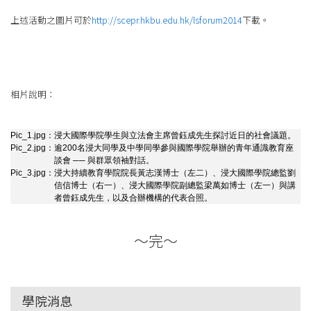
息
上述活動之圖片可於
http://scepr.hkbu.edu.hk/lsforum2014
下載。
-
國
際
相片說明：
學
Pic_1.jpg：
浸大國際學院學生與立法會主席曾鈺成先生探討近日的社會議題。
院
Pic_2.jpg：
逾200名浸大同學及中學同學參與國際學院舉辦的青年通識教育座
談會 ── 與群眾領袖對話。
Pic_3.jpg：
浸大持續教育學院院長黃志漢博士（左二）、浸大國際學院總監劉
-
信信博士（右一）、浸大國際學院副總監梁萬如博士（左一）與講
者曾鈺成先生，以及合辦機構的代表合照。
香
港
～完～
浸
會
學院消息