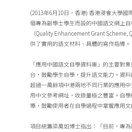
副
學
(2013年6月10日，香港) 香港浸會
個專為副學士學生而設的中國語文網上自
士
（Quality Enhancement Grant
「應
供了實用的語文材料、具體的寫作指導。
用
中
「應用中國語文自學資料庫」的主要對象
國
台，鼓勵學生自學，提升語文能力。資料
超過一萬餘項中港兩地不同行業的應用中
語
用中文參考網址，收錄量極之豐富。自學
文
導，鼓勵使用者在自學過程中掌握應用文
自
學
項目統籌梁萬如博士指出：「目前，專為