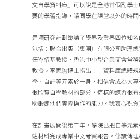
文自學資料庫』可以說是全港首個副學士
資
要的學習指導，讓同學在課堂以外的時間
料
庫」
是項研究計劃邀請了學界及業界四位知名
-
包括：聯合出版（集團）有限公司助理總
任岑紹基教授、香港中小型企業商會常務
學
教授。李家駒博士指出：「資料庫總體規
院
學、自評等元素於一身，相信會成為大專
消
很欣賞自學教材的部分，這樣的練習很有
息
助鍛鍊他們實際操作的能力。我衷心祝賀
-
在計畫展開後第二年，學院已把自學元素
國
站材料完成專業中文考察報告。修讀傳理