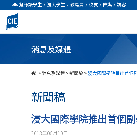
浸
擬報讀學生
/
浸大學生
/
教職員
/
校友
/
傳媒
/
訪客
大
國
際
消息及媒體
學
院
>
消息及媒體
>
新聞稿
>
浸大國際學院推出首個
推
新聞稿
出
首
浸大國際學院推出首個副
個
2013年06月10日