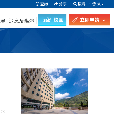
查詢
·
分享
·
搜尋
·
繁
校園
立即申請
發展
消息及媒體
」
ck