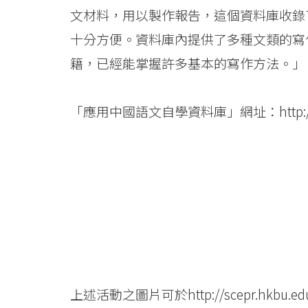
際
文材料，用以製作報告，這個資料庫收錄
學
十分方便。資料庫內提供了多種文類的寫
院
籍，已經能掌握許多基本的寫作方法。」
-
「應用中國語文自學資料庫」網址：
http
香
港
浸
會
大
學
上述活動之圖片可於
http://scepr.hkbu.ed