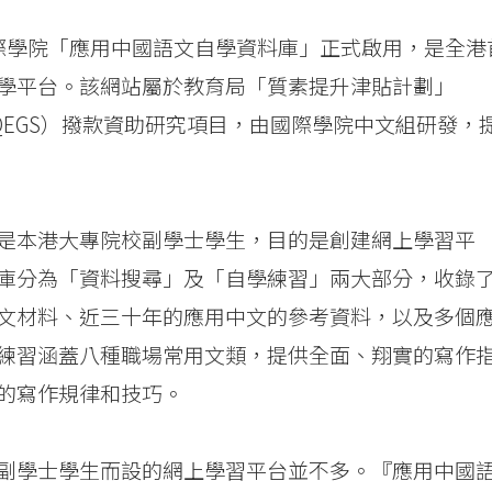
大學國際學院「應用中國語文自學資料庫」正式啟用，是全港
學平台。該網站屬於教育局「質素提升津貼計劃」
 Scheme, QEGS）撥款資助研究項目，由國際學院中文組研發，
是本港大專院校副學士學生，目的是創建網上學習平
庫分為「資料搜尋」及「自學練習」兩大部分，收錄
文材料、近三十年的應用中文的參考資料，以及多個
練習涵蓋八種職場常用文類，提供全面、翔實的寫作
的寫作規律和技巧。
副學士學生而設的網上學習平台並不多。『應用中國