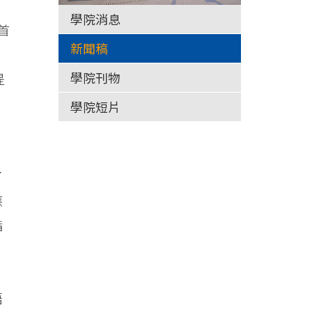
學院消息
首
新聞稿
學院刊物
提
學院短片
了
應
指
語