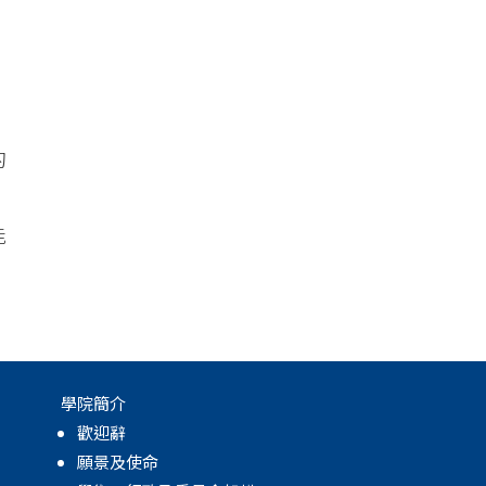
的
能
學院簡介
歡迎辭
願景及使命