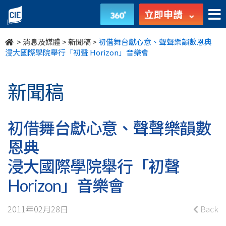
初
立即申請
借
>
消息及媒體
>
新聞稿
>
初借舞台獻心意、聲聲樂韻數恩典
舞
浸大國際學院舉行「初聲 Horizon」音樂會
台
新聞稿
獻
心
初借舞台獻心意、聲聲樂韻數
意、
恩典
聲
浸大國際學院舉行「初聲
聲
Horizon」音樂會
樂
2011年02月28日
Back