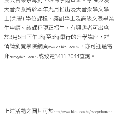
浸
大音樂系將於本年九月推出浸大音樂學文學
士(榮譽) 學位課程，讓副學士及高級文憑畢業
會
生申請。該課程現正招生，有興趣者可出席
大
於3月5日下午1時至5時舉行的升學講座，詳
學
情請瀏覽學院網頁
，亦可通過電
www.cie.hkbu.edu.hk
郵
或致電3411 3044查詢。
cietp@hkbu.edu.hk
上述活動之圖片可於
http://www.hkbu.edu.hk/~scepr/horizon