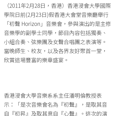
韻
（2011年2月28日，香港）香港浸會大學國際
數
學院日前(2月23日)假香港大會堂音樂廳舉行
恩
「初聲 Horizon」音樂會，參與演出的是主修
典
音樂學的副學士同學，節目內容包括獨奏、
小組合奏、弦樂團及女聲合唱團之表演等。
<br/>
當晚師生、校友，以及各界友好聚首一堂，
浸
欣賞這場豐富的樂章盛宴。
大
國
際
香港浸會大學音樂系系主任潘明倫教授表
學
示：「是次音樂會名為『初聲』，是取其音
院
自『初昇』及取其意自『心聲』。這次的演