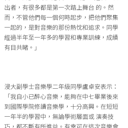
舉
出者，有很多都是第一次踏上舞台 的。然
而，不管他們每一個何時起步，把他們聚集
行
一起的，是對音樂的那份熱忱和追求。同學
「初
經過半年至一年多的學習和專業訓練，成績
聲
有目共睹。」
Horizon」
音
樂
浸大副學士音樂學二年級同學盧卓安表示：
會
「我自小已醉心音樂，能夠在中七畢業後來
-
到國際學院修讀音樂學，十分高興。在短短
學
一年半的學習中，無論學術層面或 演奏技
巧，都不斷有所進益。有幸可在這次音樂會