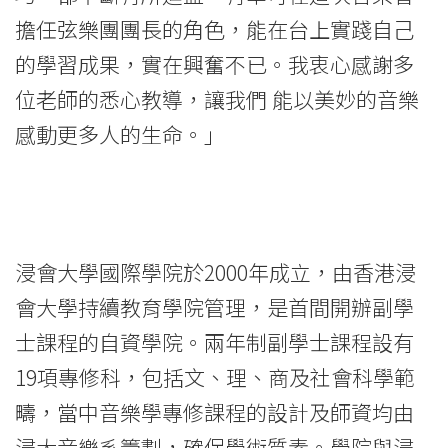
院
擔任弦樂團團長的角色，能在台上實踐自己
消
的學習成果，實在興奮不已。我衷心感謝多
息
位老師的悉心教導，讓我們 能以美妙的音樂
-
感動更多人的生命。」
國
際
學
浸會大學國際學院於2000年成立，由香港浸
院
會大學持續教育學院管理，是首間開辦副學
士課程的自資學院。兩年制副學士課程設有
-
19項專修科，包括文、理、商及社會科學範
香
疇，當中音樂學專修課程的設計及師資均由
港
浸大音樂系籌劃，確保學術質素。學院與浸