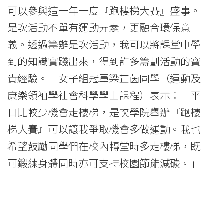
學
可以參與這一年一度『跑樓梯大賽』盛事。
院
是次活動不單有運動元素，更融合環保意
-
義。透過籌辦是次活動，我可以將課堂中學
到的知識實踐出來，得到許多籌劃活動的寶
香
貴經驗。」女子組冠軍梁芷茵同學（運動及
港
康樂領袖學社會科學學士課程）表示：「平
浸
日比較少機會走樓梯，是次學院舉辦『跑樓
會
梯大賽』可以讓我爭取機會多做運動。我也
希望鼓勵同學們在校內轉堂時多走樓梯，既
大
可鍛練身體同時亦可支持校園節能減碳。」
學