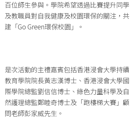
—
百位師生參與。學院希望透過比賽提升同學
第
及教職員對自我健康及校園環保的關注，共
二
建「Go Green環保校園」。
屆
「跑
樓
是次活動的主禮嘉賓包括香港浸會大學持續
梯
教育學院院長黃志漢博士、香港浸會大學國
際學院總監劉信信博士、綠色力量科學及自
大
然護理總監鄭睦奇博士及「跑樓梯大賽」顧
賽」
問老師彭家威先生。
圓
滿