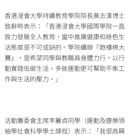
結
香港浸會大學持續教育學院院長黃志漢博士
束
致辭時表示：「香港浸會大學國際學院一直
-
致力發展全人教育，當中推廣健康和綠色生
學
活態度是不可或缺的。學院續辦『跑樓梯大
賽』，是希望同學與教職員身體力行，以行
院
動實踐低碳生活。多做運動更可幫助平衡工
消
作與生活的壓力。」
息
-
國
活動籌委會主席李麗貞同學（運動及康樂領
際
袖學社會科學學士課程）表示：「我很高興