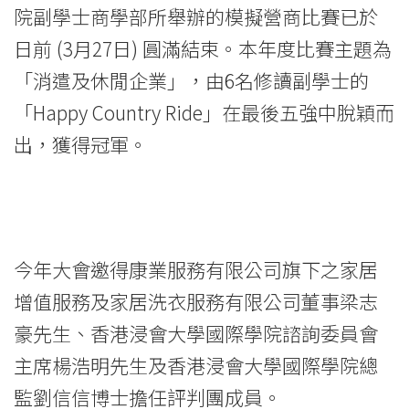
比
院副學士商學部所舉辦的模擬營商比賽已於
賽
日前 (3月27日) 圓滿結束。本年度比賽主題為
推
「消遣及休閒企業」，由6名修讀副學士的
「Happy Country Ride」在最後五強中脫穎而
廣
出，獲得冠軍。
消
遣
及
今年大會邀得康業服務有限公司旗下之家居
休
增值服務及家居洗衣服務有限公司董事梁志
閒
豪先生、香港浸會大學國際學院諮詢委員會
企
主席楊浩明先生及香港浸會大學國際學院總
業
監劉信信博士擔任評判團成員。