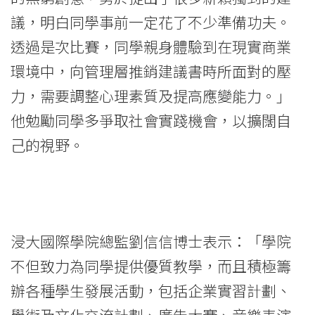
大
議，明白同學事前一定花了不少準備功夫。
透過是次比賽，同學親身體驗到在現實商業
學
環境中，向管理層推銷建議書時所面對的壓
力，需要調整心理素質及提高應變能力。」
他勉勵同學多爭取社會實踐機會，以擴闊自
己的視野。
浸大國際學院總監劉信信博士表示：「學院
不但致力為同學提供優質教學，而且積極籌
辦各種學生發展活動，包括企業實習計劃、
學術及文化交流計劃、廣告大賽、音樂表演