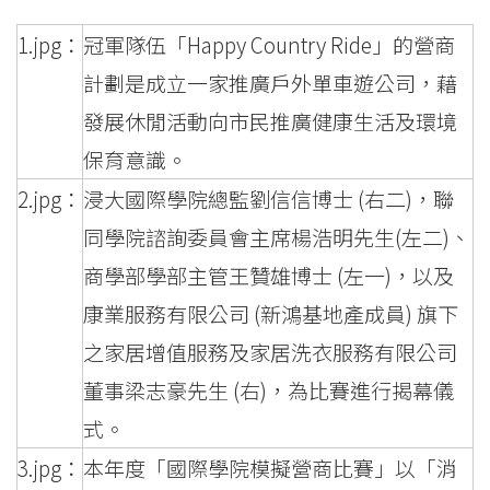
1.jpg：
冠軍隊伍「Happy Country Ride」的營商
計劃是成立一家推廣戶外單車遊公司，藉
發展休閒活動向市民推廣健康生活及環境
保育意識。
2.jpg：
浸大國際學院總監劉信信博士 (右二)，聯
同學院諮詢委員會主席楊浩明先生(左二)、
商學部學部主管王贊雄博士 (左一)，以及
康業服務有限公司 (新鴻基地產成員) 旗下
之家居增值服務及家居洗衣服務有限公司
董事梁志豪先生 (右)，為比賽進行揭幕儀
式。
3.jpg：
本年度「國際學院模擬營商比賽」以「消