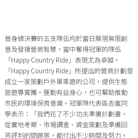
發
揮
營
晉身總決賽的五支隊伍均於當日展現無限創
商
意及發揮營商智慧，當中奪得冠軍的隊伍
創
「Happy Country Ride」表現尤為卓越。
「Happy Country Ride」所提出的營商計劃是
意
成立一家策劃戶外單車遊的公司，提供生態
-
旅遊導賞團。運動有益身心，也可幫助推動
學
市民的環境保育意識。冠軍隊代表區杏嵐同
院
學表示：「我們花了不少功夫準備計劃書，
從實地考察、市場調查、資金策劃及準備回
消
答評判的問題等，都付出不少時間及努力。