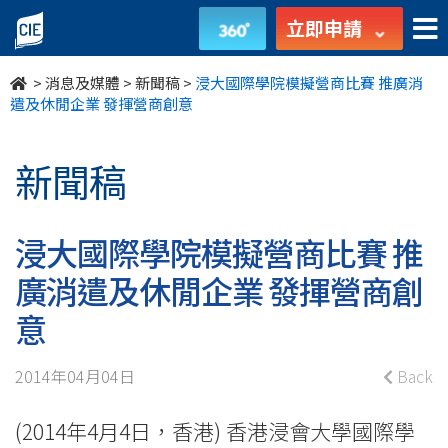
浸
立即申請
大
>
消息及媒體
>
新聞稿
>
浸大國際學院模擬營商比賽 推廣消
國
遣及休閒企業 發揮營商創意
際
新聞稿
學
院
浸大國際學院模擬營商比賽 推
模
廣消遣及休閒企業 發揮營商創
擬
意
營
2014年04月04日
Back
商
(2014年4月4日，香港) 香港浸會大學國際學