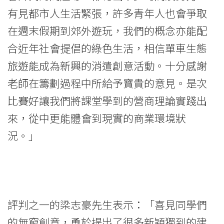
息
有見都市人生活緊張，許多青年人也會爭取
-
在週末假期到郊外遊玩，我們的概念亦能配
國
合近年社會提倡的綠色生活，相信單車生態
際
旅遊能成為新興的消遣創意活動。十分感謝
老師在籌劃過程中所給予寶貴的意見。是次
學
比賽好讓我們將課堂學到的營商理論實踐出
院
來，從中更能體會到現實的商業環境狀
-
況。」
香
港
浸
評判之一的梁志豪先生表示：「喜見同學們
會
的無窮創意，勇於提出了很多新穎獨到的建