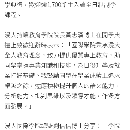
2015-
學典禮，歡迎逾1,700新生入讀全日制副學士
16
課程。
開
浸大持續教育學院院長黃志漢博士在開學典
學
禮上致歡迎辭時表示：「國際學院秉承浸大
禮
全人教育理念，致力提供優質專上教育，助
-
同學掌握專業知識和技能，為日後升學及就
學
業打好基礎。我鼓勵同學在學業成績上追求
卓越之餘，還應積極提升個人的語文能力、
院
分析能力、批判思維以及領導才能，作多方
消
面發展。」
息
-
浸大國際學院總監劉信信博士分享：「學院