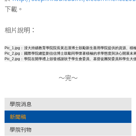
下載。
相片說明：
Pic_1.jpg：
浸大持續教育學院院長黃志漢博士鼓勵新生善用學院提供的資源、積
Pic_2.jpg：
國際學院總監劉信信博士鼓勵同學懷著積極的求學態度與決心開展未
Pic_2.jpg：
學院在開學禮上頒發感謝狀予學生會委員、基督徒團契委員和學生大
～完～
學院消息
新聞稿
學院刊物