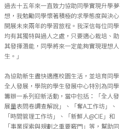
過去十五年來一直致力協助同學實現升學夢
國
想，我勉勵同學懷著積極的求學態度與決心
際
開展未來兩年的學習旅程。我深信每位同學
學
均有其獨特與過人之處，只要適心栽培、助
院
其發揮潛能，同學將來一定能夠實現理想人
-
生。」
香
為協助新生盡快適應校園生活，並培育同學
港
全人發展，學院的學生發展中心特別為同學
浸
籌辦一系列迎新活動，當中包括：「全人發
會
展量表問卷調查解說」、「奪A工作坊」、
「時間管理工作坊」、「新鮮人@CIE」和
大
「事業探索與規劃之重要竅門」等，幫助同