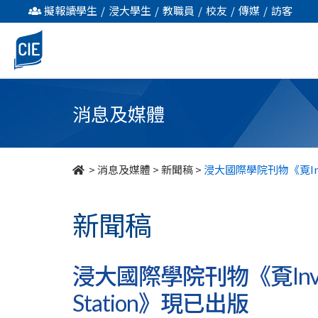
浸
擬報讀學生
/
浸大學生
/
教職員
/
校友
/
傳媒
/
訪客
大
國
際
消息及媒體
學
院
>
消息及媒體
>
新聞稿
>
浸大國際學院刊物《覔Invi
刊
新聞稿
物
《覔
浸大國際學院刊物《覔Invi
Invisible》
Station》現已出版