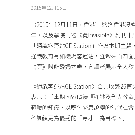
第
2015年12月15日
十
卷
（2015年12月11日，香港） 適逢香
年，以及學院刊物《覔Invisible》
《通
「通識客運站GE Station」作為本
識
通識教育有如機場客運站，匯聚來自四面
客
《覔》盼能透過本卷，向讀者展示全人教
運
《通識客運站GE Station》合共收錄
站
表示：「本期內容環繞『通識及全人教育
GE
範疇的知識，以應付瞬息萬變的當代社會
Station》
科訓練更為優秀的『專才』為目標。」
現