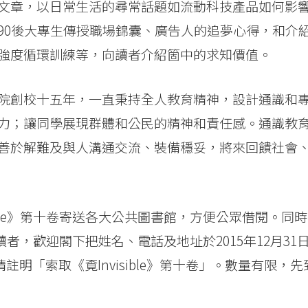
文章，以日常生活的尋常話題如流動科技產品如何影
90後大專生傳授職場錦囊、廣告人的追夢心得，和介
強度循環訓練等，向讀者介紹箇中的求知價值。
院創校十五年，一直秉持全人教育精神，設計通識和
力；讓同學展現群體和公民的精神和責任感。通識教
善於解難及與人溝通交流、裝備穩妥，將來回饋社會
ible》第十卷寄送各大公共圖書館，方便公眾借閱。同
界讀者，歡迎閣下把姓名、電話及地址於2015年12月31
註明「索取《覔Invisible》第十卷」。數量有限，先