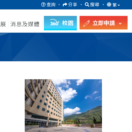
查詢
·
分享
·
搜尋
·
繁
校園
立即申請
發展
消息及媒體