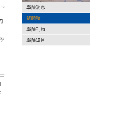
ck
學院消息
新聞稿
周
學院刊物
學
學院短片
；
博士
同
專