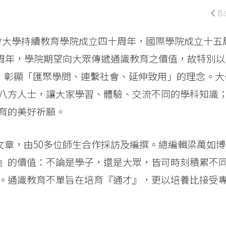
Ba
港浸會大學持續教育學院成立四十周年，國際學院成立十五
創刊十周年，學院期望向大眾傳遞通識教育之價值，故特別以
期主題，彰顯「匯聚學問、連繫社會、延伸致用」的理念。大
八方人士，讓大家學習、體驗、交流不同的學科知識
育的美好祈願。
26篇文章，由50多位師生合作採訪及編撰。總編輯梁萬如
』的價值：不論是學子，還是大眾，皆可時刻積累不
。通識教育不單旨在培育『通才』，更以培養比接受