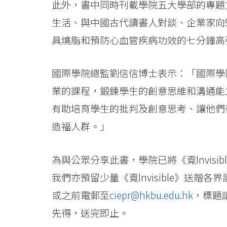
此外，書中同時刊載學院五大學部的專題
已
生活、與中國古代讀書人對談、企業家向
出
具燒脂和預防心血管疾病功效的七分鐘高
版
國際學院總監劉信信博士表示：「國際學
-
業的課程，鍛鍊學生的創意思維和溝通能
學
有助培育學生的批判及創意思考、讓他們
院
造福人群。」
消
為與公眾分享此書，學院已將《覔Invis
息
我們亦預留少量《覔Invisible》送贈各
-
或之前電郵至
ciepr@hkbu.edu.hk
，標題請
國
先得，送完即止。