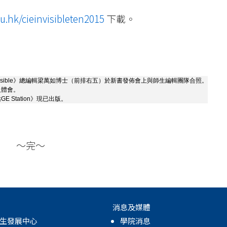
du.hk/cieinvisibleten2015
下載。
isible》總編輯梁萬如博士（前排右五）於新書發佈會上與師生編輯團隊合照。
及體會。
E Station》現已出版。
～完～
消息及媒體
生發展中心
學院消息