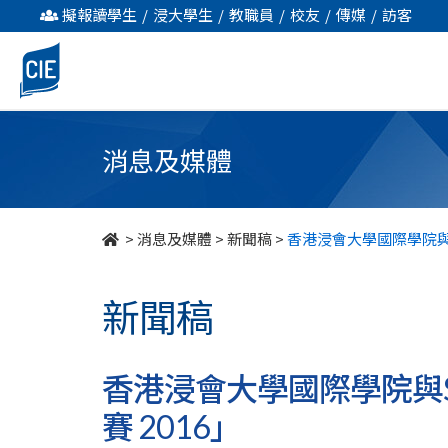
香
擬報讀學生
/
浸大學生
/
教職員
/
校友
/
傳媒
/
訪客
港
浸
會
消息及媒體
大
學
>
消息及媒體
>
新聞稿
>
香港浸會大學國際學院與Sam
國
新聞稿
際
學
香港浸會大學國際學院與Sam
院
賽 2016」