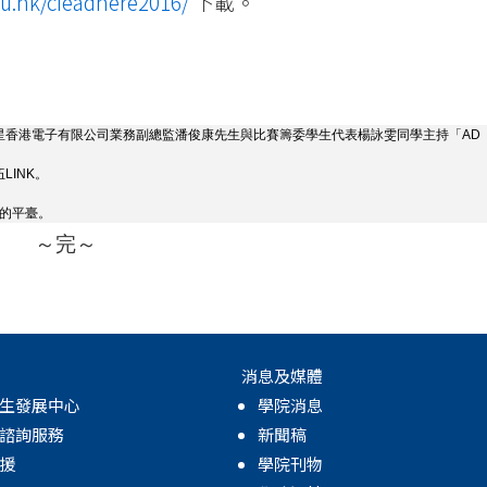
du.hk/cieadhere2016/
下載。
星香港電子有限公司業務副總監潘俊康先生與比賽籌委學生代表楊詠雯同學主持「AD
INK。
意的平臺。
～完～
消息及媒體
生發展中心
學院消息
諮詢服務
新聞稿
援
學院刊物