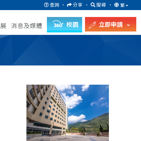
查詢
·
分享
·
搜尋
·
繁
校園
立即申請
發展
消息及媒體