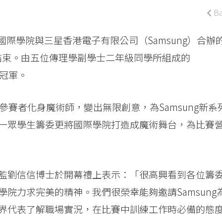
Ba
學國際學院與三星香港電子有限公司（Samsung）合辦
賽圓滿結束。由五位傳理學副學士二年級同學所組成的
得冠軍。
，寓意參賽者化身魔術師，變出無限創意，為Samsung新系
一眾學生籌委更將國際學院打造成魔術舞台，為比賽
監劉信信博士於開幕禮上表示：「很高興看到各位籌
院力求完美的精神。我們很榮幸能夠邀請Samsung
界代表了解職場實況，在比賽中訓練工作時必備的態