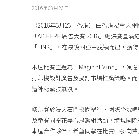
與
2016年03月23日
Samsung
合
（2016年3月23，香港） 由香港浸會大
「AD HERE 廣告大賽 2016」總決
辦
「LINK」，在最後四強中脫穎而出，獲
「AD
HERE
本屆比賽主題為「Magic of Mind」
打印機設計廣告及擬訂市場推廣策略。而
廣
造神秘緊張氣氛。
告
大
總決賽於浸大石門校園舉行，國際學院總
賽
及參賽同學花盡心思籌組活動，體現國際學
本屆合作夥伴，希望同學在比賽中多向業
2016」