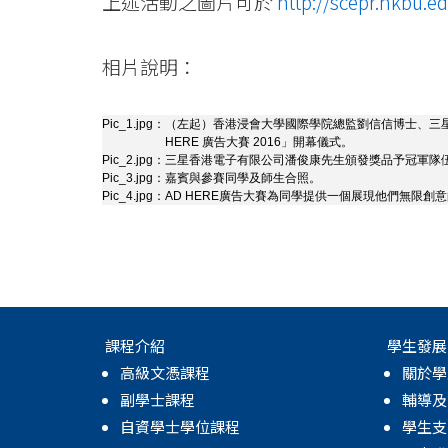
-
上述活動之圖片可於
http://scepr.hkbu.e
香
相片說明：
港
浸
Pic_1.jpg：
（左起）香港浸會大學國際學院總監劉信信博士、三
HERE 廣告大賽 2016」開幕儀式。
Pic_2.jpg：
三星香港電子有限公司潘俊康先生頒發獎品予冠軍隊伍L
會
Pic_3.jpg：
嘉賓與參賽同學及師生合照。
Pic_4.jpg：
AD HERE廣告大賽為同學提供一個展現他們無限創
大
學
課程介紹
學生發展
高級文憑課程
關於學
副學士課程
輔導及
自資學士學位課程
學生支