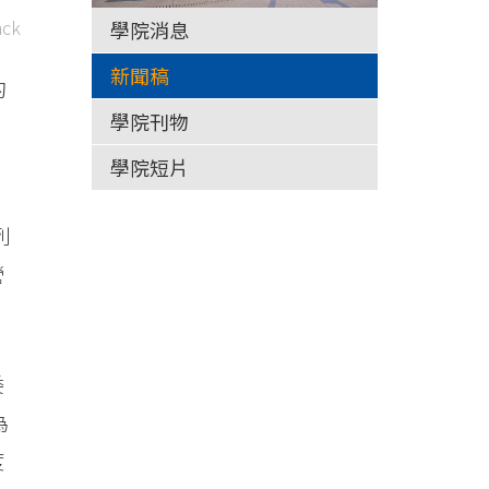
ck
學院消息
新聞稿
的
學院刊物
學院短片
列
營
委
為
度