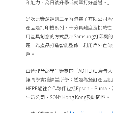
和能力，為日後升學或就業打好基礎。」
-
學
是次比賽邀請到三星香港電子有限公司潘
院
產品是打印機系列，十分具難度及挑戰性。
用甚具創意的方式展示Samsung打印機的專業性能
消
題，為產品打造智能型像，利用戶外宣傳
息
戶。
-
國
由傳理學部學生籌劃的「AD HERE 
讓同學實踐課堂所學；透過為擬訂產品設
際
HERE過往合作夥伴包括Epson、Pum
學
牛奶公司、SONY Hong Kong及時間廊。
院