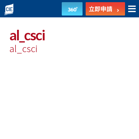
undefined
立即申請
al_csci
al_csci