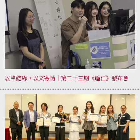
以筆結緣，以文寄情｜第二十三期《瞳仁》發布會