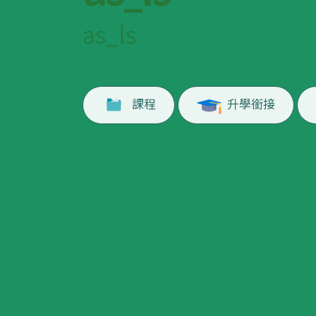
as_ls
課程
升學銜接