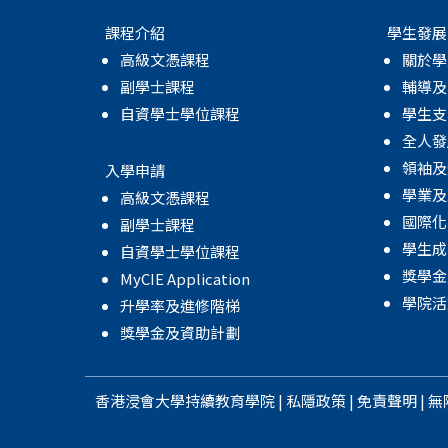
課程介紹
學生發展
高級文憑課程
關於學
副學士課程
輔導及
自資學士學位課程
學生支
全人發
領袖及
入學申請
學業及
高級文憑課程
國際化
副學士課程
學生成
自資學士學位課程
獎學金
MyCIE Application
學院活
升學率及進修階梯
獎學金及資助計劃
香港浸會大學
持續教育學院
|
私隱政策
|
免責聲明
|
無