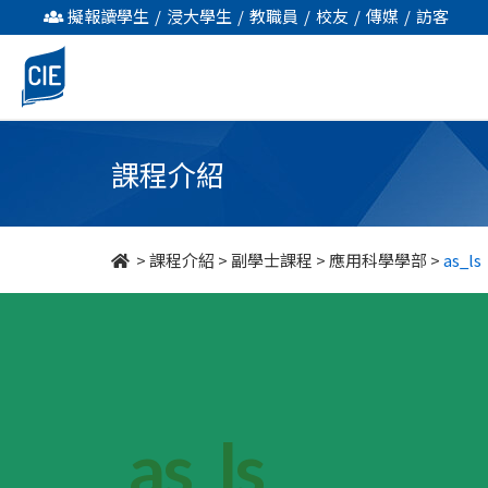
undefined
擬報讀學生
/
浸大學生
/
教職員
/
校友
/
傳媒
/
訪客
課程介紹
>
課程介紹
>
副學士課程
>
應用科學學部
>
as_ls
as_ls