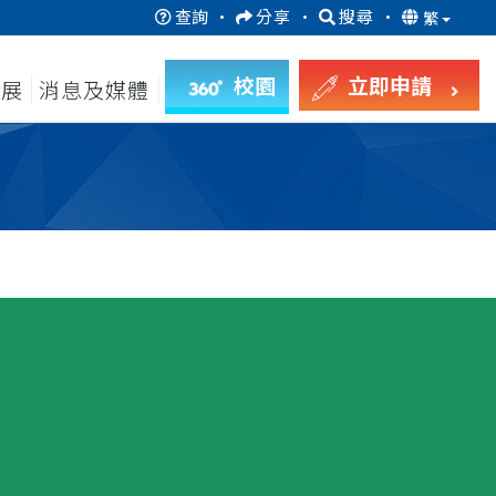
查詢
·
分享
·
搜尋
·
繁
校園
立即申請
發展
消息及媒體