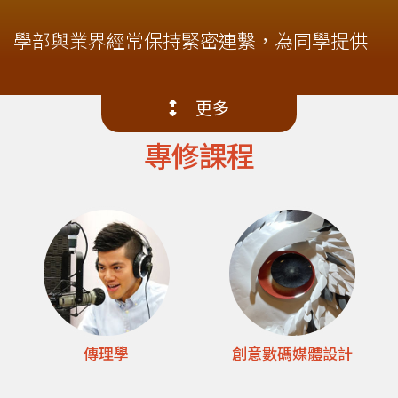
-
國
學部與業界經常保持緊密連繫，為同學提供
際
各項體驗學習的機會，從而擴闊視野，實踐
所學。學部亦著重同學的多元發展，訓練同
學
更多
學成為責任感與批判思考兼備的傳媒工作
院
專修課程
者，為社會作出貢獻。
-
香
港
浸
會
傳理學
創意數碼媒體設計
大