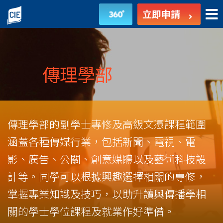
傳
立即申請
理
學
部
傳理學部
-
副
傳理學部的副學士專修及高級文憑課程範圍
學
涵蓋各種傳媒行業，包括新聞、電視、電
士
影、廣告、公關、創意媒體以及藝術科技設
課
計等。同學可以根據興趣選擇相關的專修，
掌握專業知識及技巧，以助升讀與傳播學相
程
關的學士學位課程及就業作好準備。