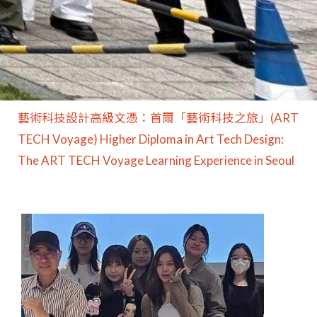
藝術科技設計高級文憑：首爾「藝術科技之旅」(ART
TECH Voyage) Higher Diploma in Art Tech Design:
The ART TECH Voyage Learning Experience in Seoul