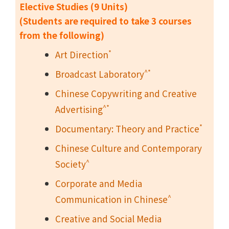
Elective Studies (9 Units)
(Students are required to take 3 courses
from the following)
*
Art Direction
^*
Broadcast Laboratory
Chinese Copywriting and Creative
^*
Advertising
*
Documentary: Theory and Practice
Chinese Culture and Contemporary
^
Society
Corporate and Media
^
Communication in Chinese
Creative and Social Media