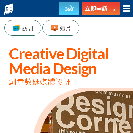
創
立即申請
意
訪問
短片
數
碼
Creative Digital
媒
Media Design
體
設
創意數碼媒體設計
計
-
副