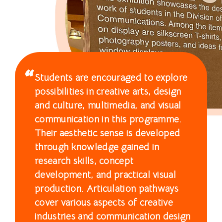
學
士
課
程
Students are encouraged to explore
-
possibilities in creative arts, design
國
and culture, multimedia, and visual
communication in this programme.
際
Their aesthetic sense is developed
學
through knowledge gained in
research skills, concept
院
development, and practical visual
-
production. Articulation pathways
cover various aspects of creative
香
industries and communication design