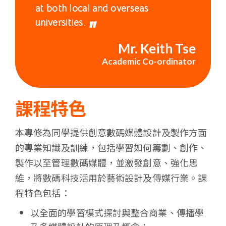
港
at both local and overseas
universities.
浸
Mr. Keith Tse
會
Academic Co-ordinator
大
學
課程特色
本專修為同學提供創意數碼媒體設計及製作方面
的專業知識及訓練，包括學習如何籌劃、創作、
製作以至管理數碼媒體，並激發創意、強化思
維，將數碼科技活用於藝術設計及傳媒行業。課
程特色包括：
以全面的學習模式探討與整合商業、傳播學