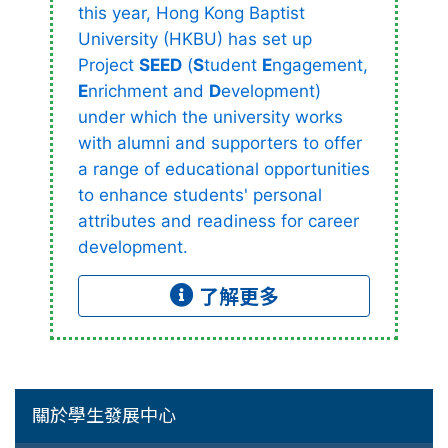
this year, Hong Kong Baptist
University (HKBU) has set up
Project
SEED
(
S
tudent
E
ngagement,
E
nrichment and
D
evelopment)
under which the university works
with alumni and supporters to offer
a range of educational opportunities
to enhance students' personal
attributes and readiness for career
development.
了解更多
關於學生發展中心