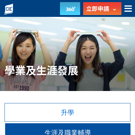
學
立即申請
業
及
生
涯
學業及生涯發展
發
展
-
學
升學
生
生涯及職業輔導