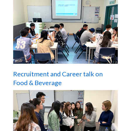
會
大
學
Recruitment and Career talk on
Food & Beverage