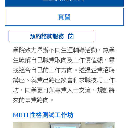
發
展
實習
-
國
預約諮詢服務
際
學院致力舉辦不同生涯輔導活動，讓學
生瞭解自己職業取向及工作價值觀，尋
學
找適合自己的工作方向。透過企業招聘
院
講座、就業出路座談會和求職技巧工作
-
坊，同學更可與專業人士交流，規劃將
香
來的事業路向。
港
MBTI 性格測試工作坊
浸