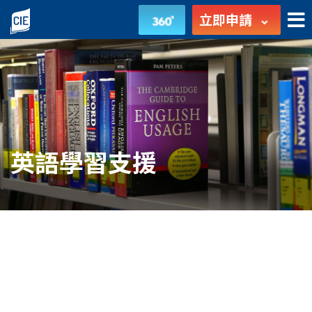
英
立即申請
語
學
習
支
英語學習支援
援
-
學
生
發