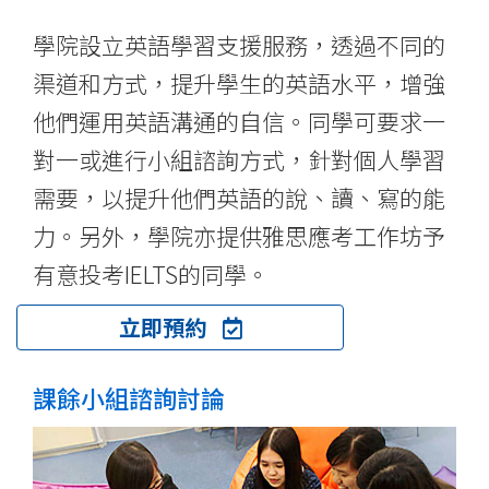
展
-
學院設立英語學習支援服務，透過不同的
渠道和方式，提升學生的英語水平，增強
國
他們運用英語溝通的自信。同學可要求一
際
對一或進行小組諮詢方式，針對個人學習
學
需要，以提升他們英語的說、讀、寫的能
院
力。另外，學院亦提供雅思應考工作坊予
有意投考IELTS的同學。
-
香
立即預約
港
課餘小組諮詢討論
浸
會