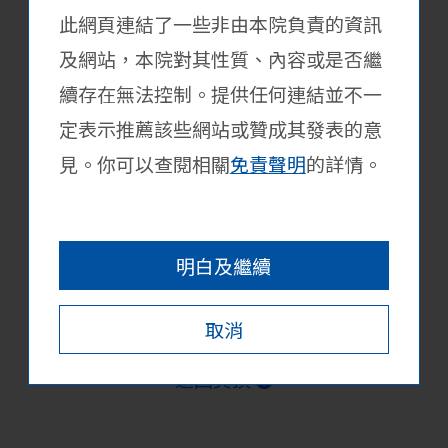
此網頁連結了一些非由本院負責的資訊
立即報名
及網站，本院對其性質、內容或是否繼
續存在無法控制。提供任何連結並不一
[勞工處大灣區青年就業科]
12月31日
定表示推薦該些網站或贊成其發表的意
2026年大灣區青年就業計劃
見。你可以查閱相關
免責聲明
的詳情。
校外活動
詳情
立即報名
明白及繼續
取消
返回頁頂