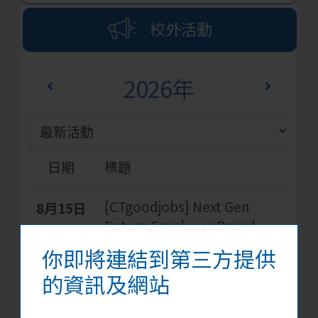
校外活動
2026年
日期
標題
[CTgoodjobs] Next Gen
8月15日
Future Employer Brand
Awards 2026
你即將連結到第三方提供
校外活動
的資訊及網站
詳情