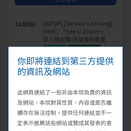
[WPDP] [Service-Learning]
12月8日
HKRC: 「See U Zoom+」 -
從人道出發:流徙者的尊重
校外活動
全人發展計劃
你即將連結到第三方提供
詳情
的資訊及網站
立即報名
此網頁連結了一些非由本院負責的資訊
[WPDP+Cert] Everyone is a
12月23日
及網站，本院對其性質、內容或是否繼
Hope Builder (Mental
續存在無法控制。提供任何連結並不一
Health)
定表示推薦該些網站或贊成其發表的意
校外活動
全人發展計劃