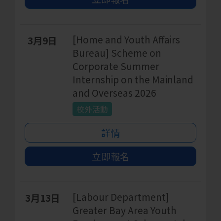
[Home and Youth Affairs
3月9日
Bureau] Scheme on
Corporate Summer
Internship on the Mainland
and Overseas 2026
校外活動
詳情
立即報名
[Labour Department]
3月13日
Greater Bay Area Youth