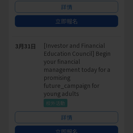
詳情
立即報名
[Investor and Financial
3月31日
Education Council] Begin
your financial
management today for a
promising
future_campaign for
young adults
校外活動
詳情
立即報名