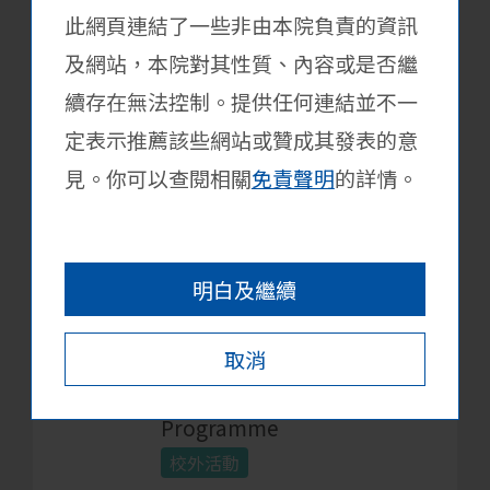
此網頁連結了一些非由本院負責的資訊
[Hong Kong Trade
3月31日
及網站，本院對其性質、內容或是否繼
Development Council
Exhibitions Department]
續存在無法控制。提供任何連結並不一
2026 Exhibitions
定表示推薦該些網站或贊成其發表的意
Attachment Programme
見。你可以查閱相關
免責聲明
的詳情。
校外活動
詳情
明白及繼續
[J.P. Morgan’s Hong
3月31日
取消
Kong] 2026 Hong Kong
Apprenticeship
Programme
校外活動