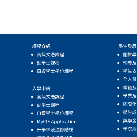
課程介紹
學生發展
高級文憑課程
關於學
副學士課程
輔導及
自資學士學位課程
學生支
全人發
領袖及
入學申請
學業及
高級文憑課程
國際化
副學士課程
學生成
自資學士學位課程
獎學金
MyCIE Application
學院活
升學率及進修階梯