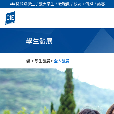
全
擬報讀學生
/
浸大學生
/
教職員
/
校友
/
傳媒
/
訪客
人
發
展
學生發展
-
學
>
學生發展
>
全人發展
生
發
展
-