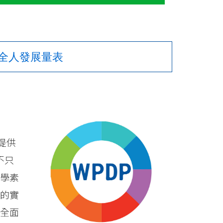
全人發展量表
提供
不只
學素
的實
全面