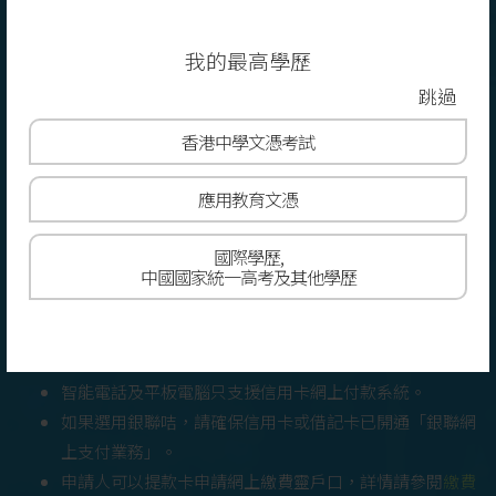
申請人可透過以下付款方式繳付港幣150元
（本地申請人）或港幣300元（非本地申請
我的最高學歷
人）之報名費以確認報名。報名費一概
不獲
跳過
退還
及
不可轉讓
。
香港
中學文憑考試
信用卡（Visa / 萬事達 / 中國銀聯）
應用教育文憑
網上繳費靈
國際學歷,
行動支付 (支付寶 / 支付寶香港 / BoC Pay / 轉
中國國家統一高考及其他學歷
數快 / 中國銀聯 / 微信支付)
註:
智能電話及平板電腦只支援信用卡網上付款系統。
如果選用銀聯咭，請確保信用卡或借記卡已開通「銀聯網
上支付業務」。
申請人可以提款卡申請網上繳費靈戶口，詳情請參閱
繳費